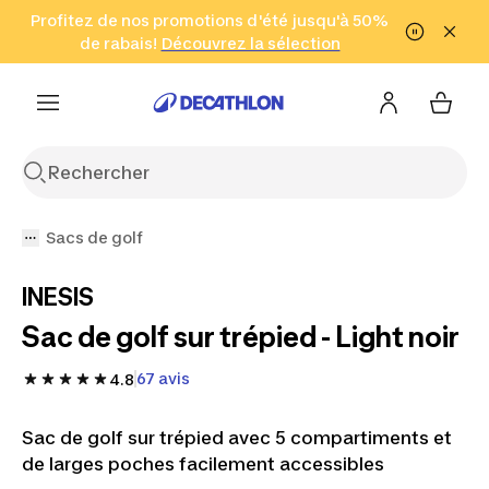
Aller à la recherche
Profitez de nos promotions d'été jusqu'à 50%
Aller au contenu
Aller au pied de
de rabais!
(Zones sélectionnées)
en seulement 2 h!
Découvrez la sélection
Cliquez ici
page
Sacs de golf
INESIS
Sac de golf sur trépied - Light noir
67 avis
4.8
Sac de golf sur trépied avec 5 compartiments et
de larges poches facilement accessibles