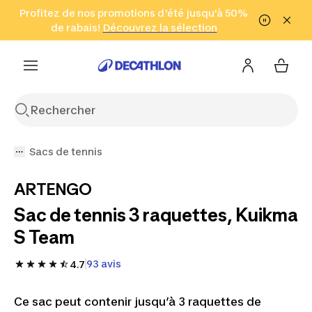
Aller à la recherche
Profitez de nos promotions d'été jusqu'à 50%
Aller au contenu
Aller au pied de
de rabais!
(Zones sélectionnées)
en seulement 2 h!
Découvrez la sélection
Cliquez ici
page
Sacs de tennis
ARTENGO
Sac de tennis 3 raquettes, Kuikma
S Team
93 avis
4.7
Ce sac peut contenir jusqu’à 3 raquettes de