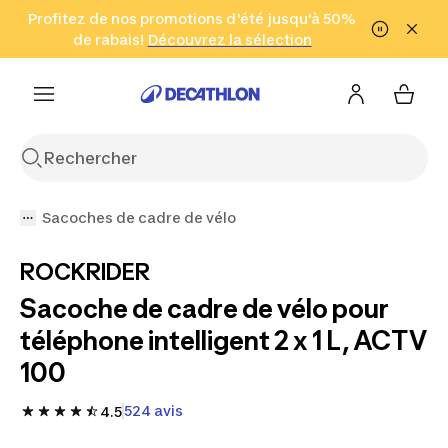
Aller à la recherche
Profitez de nos promotions d'été jusqu'à 50%
Aller au contenu
Aller au pied de
de rabais!
(Zones sélectionnées)
en seulement 2 h!
Découvrez la sélection
Cliquez ici
page
Sacoches de cadre de vélo
ROCKRIDER
Sacoche de cadre de vélo pour
téléphone intelligent 2 x 1 L, ACTV
100
524 avis
4.5