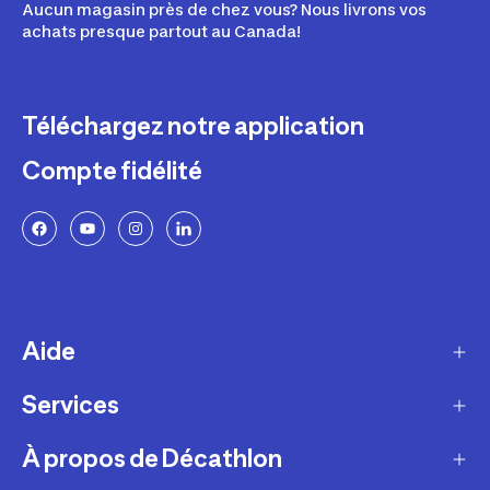
Aucun magasin près de chez vous? Nous livrons vos
achats presque partout au Canada!
Téléchargez notre application
Compte fidélité
Aide
Services
Livraison
Retours et échanges
À propos de Décathlon
Programme de fidélité