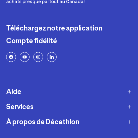
achats presque partout au Canada!
Téléchargez notre application
Compte fidélité
Aide
Services
Livraison
Retours et échanges
À propos de Décathlon
Programme de fidélité
FAQ
Ateliers en magasin
Notre histoire