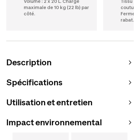
Volume : 2 x 20 L. Charge
Tissu im
maximale de 10 kg (22 lb) par
couture
côté.
Fermetur
rabat.
Description
Spécifications
Utilisation et entretien
Impact environnemental