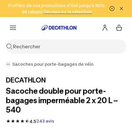
Aller à la recherche
Profitez de nos promotions d'été jusqu'à 50%
Aller au contenu
Aller au pied de
de rabais!
(Zones sélectionnées)
en seulement 2 h!
Découvrez la sélection
Cliquez ici
page
Sacoches pour porte-bagages de vélo
DECATHLON
Sacoche double pour porte-
bagages imperméable 2 x 20 L –
540
243 avis
4.5