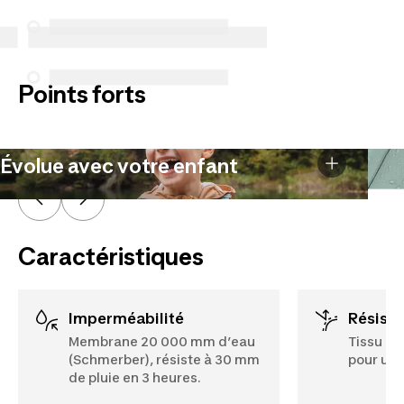
spécifiques énumérés ci-dessous pour les achats
effectués à compter du 5 octobre 2025.
Voir plus
Points forts
Évolue avec votre enfant
Caractéristiques
Imperméabilité
Résist
Membrane 20 000 mm d’eau
Tissu pri
(Schmerber), résiste à 30 mm
pour une
de pluie en 3 heures.