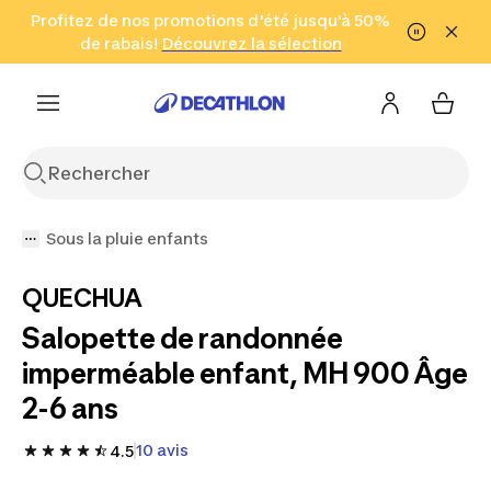
Aller à la recherche
Profitez de nos promotions d'été jusqu'à 50%
Aller au contenu
Aller au pied de
de rabais!
(Zones sélectionnées)
en seulement 2 h!
Découvrez la sélection
Cliquez ici
page
Sous la pluie enfants
QUECHUA
Salopette de randonnée
imperméable enfant, MH 900 Âge
2-6 ans
10 avis
4.5