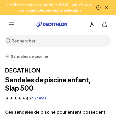
Aller à la recherche
Profitez de nos promotions d'été jusqu'à 50%
Aller au contenu
Aller au pied de
de rabais!
(Zones sélectionnées)
en seulement 2 h!
Découvrez la sélection
Cliquez ici
page
Sandales de piscine
DECATHLON
Sandales de piscine enfant,
Slap 500
157 avis
4.7
Ces sandales de piscine pour enfant possèdent