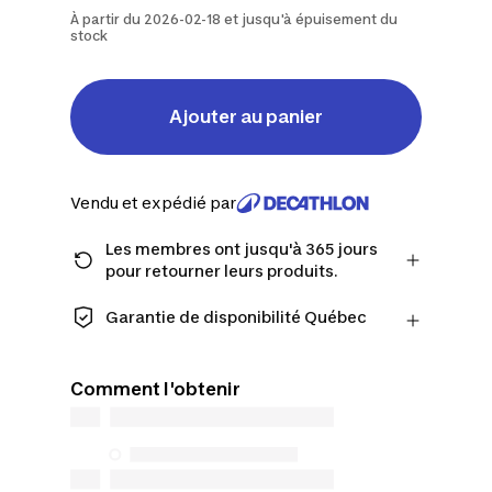
À partir du 2026-02-18 et jusqu'à épuisement du
stock
Ajouter au panier
Vendu et expédié par
Les membres ont jusqu'à 365 jours
pour retourner leurs produits.
Passez à la caisse en tant que membre
et obtenez plus de temps pour
Garantie de disponibilité Québec
retourner les produits au cas où vous
CONSOMMATEURS DU QUÉBEC
changeriez d'avis.
UNIQUEMENT : Decathlon Canada Inc.
En savoir plus
Comment l'obtenir
offre une vaste sélection de services de
réparation, de pièces de rechange (en
magasin et en ligne) et d’information,
mais nous n’en garantissons pas la
disponibilité en vertu de la Loi sur la