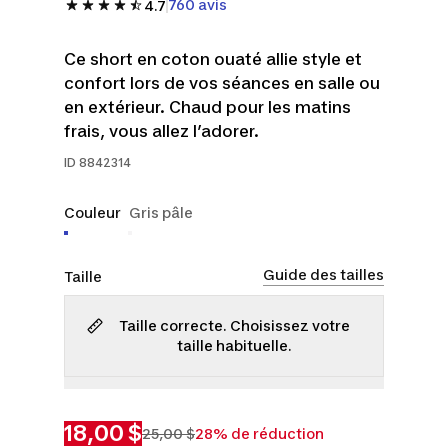
760 avis
4.7
Ce short en coton ouaté allie style et
confort lors de vos séances en salle ou
en extérieur. Chaud pour les matins
frais, vous allez l’adorer.
ID
8842314
Couleur
Gris pâle
Guide des tailles
Taille
Taille correcte. Choisissez votre
taille habituelle.
2TG
3TG
18,00 $
25,00 $
28% de réduction