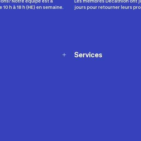
ons? Notre équipe est à
Les membres Décathlon ont j
e 10 h à 18 h (HE) en semaine.
jours pour retourner leurs pro
Services
Programme de fidélité
t échanges
Ateliers en magasin
Cartes-cadeaux
et sécurité
Nos conseils sportifs
de garantie Décathlon
Appli Decathlon Coach
de garantie de disponibilité
roduits
z-nous
t de prix