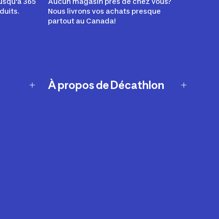
usqu'à 365
Aucun magasin près de chez vous?
duits.
Nous livrons vos achats presque
partout au Canada!
À propos de Décathlon
Notre histoire
Carrières
Nos marques
Nos innovations
Développement durable
Affiliation
Symboles du possible
Rapport sur l'esclavage moderne de
2024 (anglais seulement)