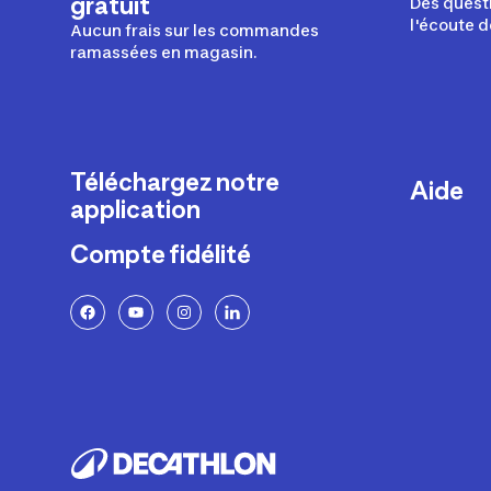
gratuit
Des questi
l'écoute d
Aucun frais sur les commandes
ramassées en magasin.
Téléchargez notre
Aide
application
Livraison
Compte fidélité
Retours e
FAQ
Paiement 
Politique 
Politique 
Rappels p
Contacte
Ajustemen