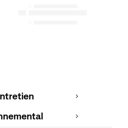
protection du consommateur. Les
seules exceptions concernent les
services de réparation spécifiques
énumérés ci-dessous pour les achats
effectués à compter du 5 octobre 2025.
Voir plus
entretien
onnemental