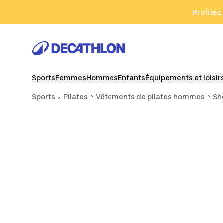
Aller à la recherche
Aller au contenu
Aller au pied de
Profitez
Sports
Femmes
Hommes
Enfants
Équipements et loisir
Sports
Pilates
Vêtements de pilates hommes
Sh