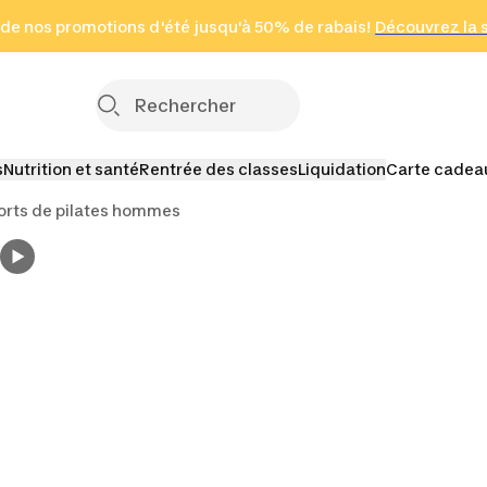
 page
 de nos promotions d'été jusqu'à 50% de rabais!
(Zones sélectionnées)
en seulement 2 h
Découvrez la 
Cliquez ici
s
Nutrition et santé
Rentrée des classes
Liquidation
Carte cadea
orts de pilates hommes