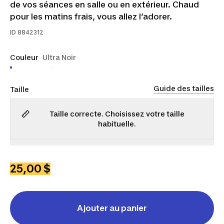
de vos séances en salle ou en extérieur. Chaud
pour les matins frais, vous allez l’adorer.
ID
8842312
Couleur
Ultra Noir
Guide des tailles
Taille
Taille correcte. Choisissez votre taille
habituelle.
P
M
G
TG
2TG
3TG
25,00 $
Ajouter au panier