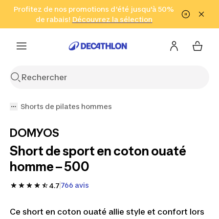
Aller à la recherche
Profitez de nos promotions d'été jusqu'à 50%
Aller au contenu
Aller au pied de
de rabais!
(Zones sélectionnées)
en seulement 2 h!
Découvrez la sélection
Cliquez ici
page
Shorts de pilates hommes
DOMYOS
Short de sport en coton ouaté
homme – 500
766 avis
4.7
Ce short en coton ouaté allie style et confort lors