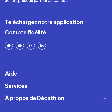
achats presque partout au Canada!
Téléchargez notre application
Compte fidélité
Aide
Services
Livraison
Retours et échanges
À propos de Décathlon
Programme de fidélité
FAQ
Ateliers en magasin
Notre histoire