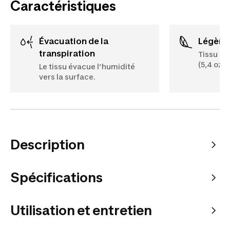
Caractéristiques
Évacuation de la
Légère
transpiration
Tissu lé
(5,4 oz) 
Le tissu évacue l’humidité
vers la surface.
Description
Spécifications
Utilisation et entretien