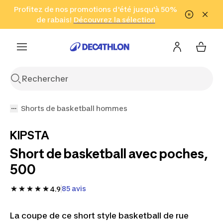
Aller à la recherche
Profitez de nos promotions d'été jusqu'à 50%
Aller au contenu
Aller au pied de
de rabais!
(Zones sélectionnées)
en seulement 2 h!
Découvrez la sélection
Cliquez ici
page
Shorts de basketball hommes
KIPSTA
Short de basketball avec poches,
500
85 avis
4.9
La coupe de ce short style basketball de rue