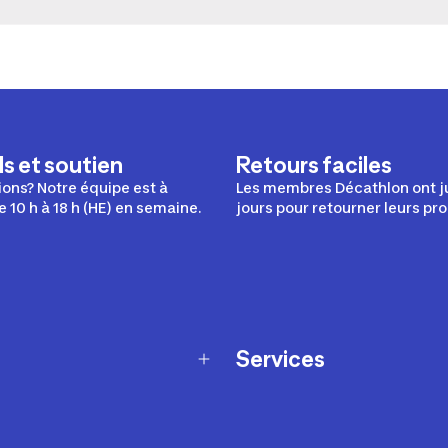
s et soutien
Retours faciles
ons? Notre équipe est à
Les membres Décathlon ont j
e 10 h à 18 h (HE) en semaine.
jours pour retourner leurs pro
Services
Programme de fidélité
t échanges
Ateliers en magasin