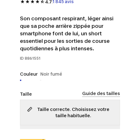
1 845 avis
4.7
Son composant respirant, léger ainsi
que sa poche arrière zippée pour
smartphone font de lui, un short
essentiel pour les sorties de course
quotidiennes à plus intenses.
ID
8861551
Couleur
Noir fumé
Guide des tailles
Taille
Taille correcte. Choisissez votre
taille habituelle.
P
M
G
TG
2TG