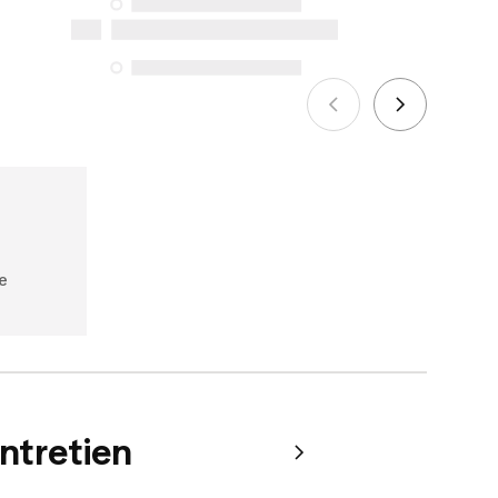
seules exceptions concernent les
services de réparation spécifiques
énumérés ci-dessous pour les achats
effectués à compter du 5 octobre 2025.
Voir plus
e
entretien