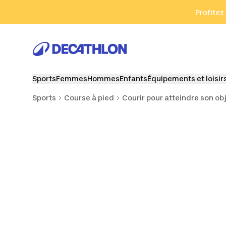
Aller à la recherche
Aller au contenu
Aller au pied de
Profitez
Sports
Femmes
Hommes
Enfants
Équipements et loisir
Sports
Course à pied
Courir pour atteindre son obj