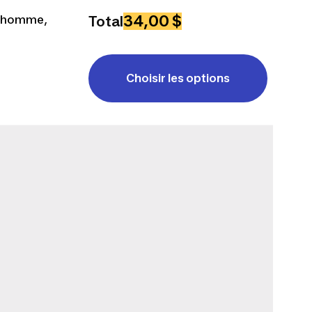
34,00 $
e homme,
Total
Choisir les options