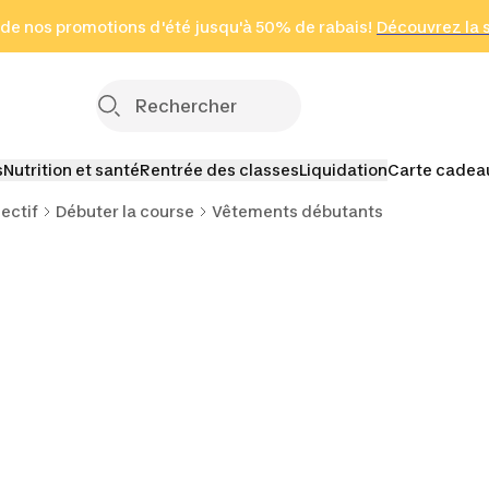
 page
 de nos promotions d'été jusqu'à 50% de rabais!
(Zones sélectionnées)
en seulement 2 h
Découvrez la 
Cliquez ici
s
Nutrition et santé
Rentrée des classes
Liquidation
Carte cadea
ectif
Débuter la course
Vêtements débutants