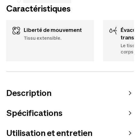
Caractéristiques
Liberté de mouvement
Évacuation de la
transpi
Tissu extensible.
Le tissu
corps.
Description
Spécifications
Utilisation et entretien