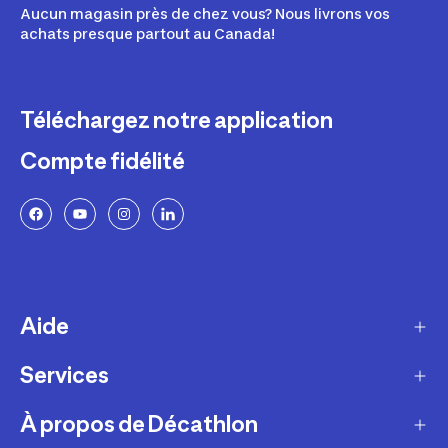
Aucun magasin près de chez vous? Nous livrons vos
achats presque partout au Canada!
Téléchargez notre application
Compte fidélité
Aide
Services
Livraison
Retours et échanges
À propos de Décathlon
Programme de fidélité