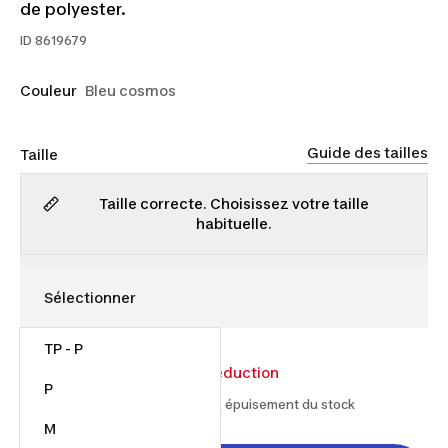
de polyester.
ID
8619679
Couleur
Bleu cosmos
Guide des tailles
Taille
Taille correcte. Choisissez votre taille
habituelle.
TP - P
15,00 $
20,00 $
25% de réduction
P
À partir du 2026-07-15 et jusqu'à épuisement du stock
M