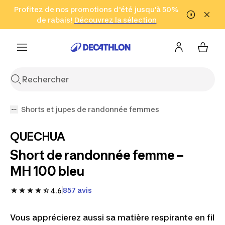
Aller à la recherche
Profitez de nos promotions d'été jusqu'à 50%
Aller au contenu
Aller au pied de
de rabais!
(Zones sélectionnées)
en seulement 2 h!
Découvrez la sélection
Cliquez ici
page
Shorts et jupes de randonnée femmes
QUECHUA
Short de randonnée femme –
MH 100 bleu
857 avis
4.6
Vous apprécierez aussi sa matière respirante en fil