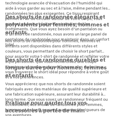
technologie avancée d'évacuation de l'humidité qui
aide à vous garder au sec et à l'aise, même pendant les
randonnées les plus exigeantes. Ce tissu respirant
Des shorts de randonnée élégants et
permet à l'air de circuler autour de votre corps, vous
gardant au frais et évitant les irritations et les
polyvalents pour femmes, hommes et
frottements. Que vous ayez besoin d'un pantalon ou
enfants
d'un short de randonnée, nous avons un large panel de
pantalons de randonnée pour maintenir dans un confort
Nos shorts de randonnée pour hommes, femmes et
total.
enfants sont disponibles dans différents styles et
couleurs, vous permettant de choisir le short parfait
pour assortir votre t-shirt de randonnée et refléter votre
Des shorts de randonnée durables et
style personnel. Que vous recherchiez une coupe
classique ou quelque chose d'un peu plus audacieux,
longue durée pour hommes, femmes
vous trouverez le short idéal pour répondre à votre goût
et enfants
et à vos préférences.
Vous apprécierez que nos shorts de randonnée soient
fabriqués avec des matériaux de qualité supérieure et
une fabrication supérieure, assurant leur durabilité à
long terme. Que vous soyez un randonneur fréquent ou
Pratique pour garder tous vos
occasionnel, nos shorts de randonnée pour femmes,
hommes et enfants peuvent supporter les rigueurs de
accessoires à portée de main
vos aventures.