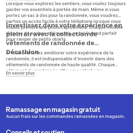
Lorsque vous explorez les sentiers, vous voulez toujours
garder vos essentiels à portée de main. Même si vous
portez un sac à dos pour la randonnée, vous voudrez
parfois un accès facile à votre téléphone lorsque vous
Investissez dans votre expérience en
voulez prendre une photo rapidement. Chaque modèle
dispose de poches adéquates, ce qui le rend parfait
plein air avec la collection de
pour ranger de petits objets.
vêtements de randonnée de
Décathlon
Si vous souhaitez améliorer votre expérience de la
randonnée, il est indispensable d'investir dans des
vêtements de randonnée de haute qualité. Chaque
vêtement de randonnée offre un confort, une
En savoir plus
fonctionnalité et un style supérieurs, ce qui en fait le
choix idéal pour tout randonneur désireux d'améliorer
son expérience en plein air.
Ramassage en magasin gratuit
Aucun frais sur les commandes ramassées en magasin.
Conseils et soutien