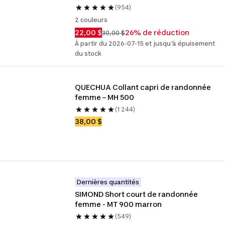
(954)
2 couleurs
22,00 $
26% de réduction
30,00 $
À partir du 2026-07-15 et jusqu'à épuisement
du stock
QUECHUA Collant capri de randonnée 
femme – MH 500
(1 244)
38,00 $
Dernières quantités
SIMOND Short court de randonnée 
femme - MT 900 marron
(549)