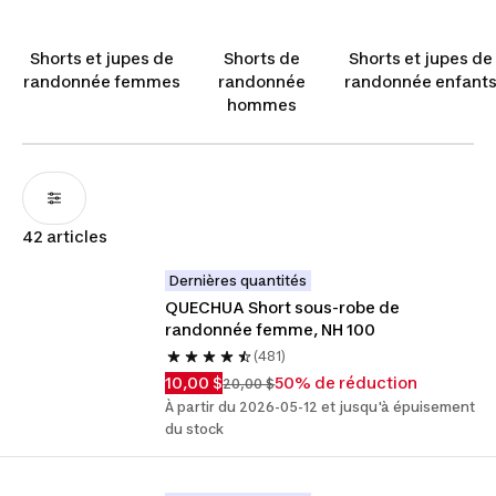
passionné de randonnées sur terrain accidenté ou
simplement un explorateur de sentiers locaux,
Shorts et jupes de
Shorts de
Shorts et jupes de
nos shorts offrent la combinaison parfaite de
randonnée femmes
randonnée
randonnée enfant
flexibilité et de durabilité. Ils vous aideront à
hommes
rester à l'aise et concentré.
42 articles
Dernières quantités
QUECHUA Short sous-robe de 
randonnée femme, NH 100
(481)
10,00 $
50% de réduction
20,00 $
À partir du 2026-05-12 et jusqu'à épuisement
du stock