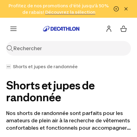
Aller à la recherche
Profitez de nos promotions d'été jusqu'à 50%
Aller au contenu
Aller au pied de
de rabais!
(Zones sélectionnées)
en seulement 2 h!
Découvrez la sélection
Cliquez ici
page
Shorts et jupes de randonnée
Shorts et jupes de
randonnée
Nos shorts de randonnée sont parfaits pour les
amateurs de plein air à la recherche de vêtements
confortables et fonctionnels pour accompagner
leur style de vie actif. Que vous soyez un