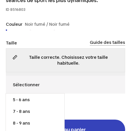
séances de sport les plus dynamiques.
ID
8516803
Couleur
Noir fumé / Noir fumé
Guide des tailles
Taille
Taille correcte. Choisissez votre taille
habituelle.
5 - 6 ans
9,00 $
7 - 8 ans
8 - 9 ans
Ajouter au panier