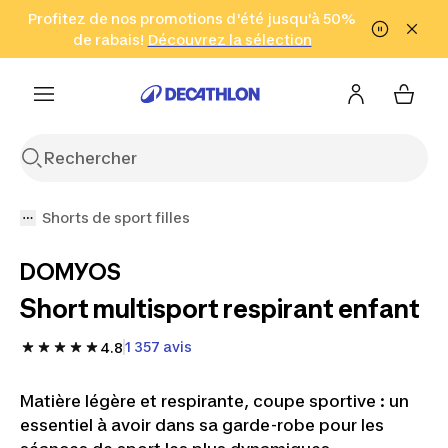
Aller à la recherche
Profitez de nos promotions d'été jusqu'à 50%
Aller au contenu
Aller au pied de
de rabais!
(Zones sélectionnées)
en seulement 2 h!
Découvrez la sélection
Cliquez ici
page
Shorts de sport filles
DOMYOS
Short multisport respirant enfant
1 357 avis
4.8
Matière légère et respirante, coupe sportive : un
essentiel à avoir dans sa garde-robe pour les