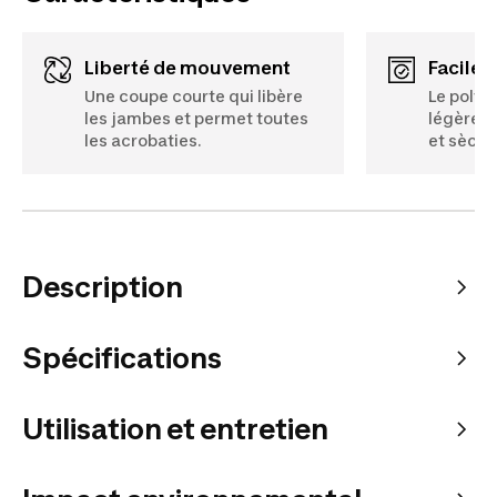
Liberté de mouvement
facile 
Une coupe courte qui libère
Le polye
les jambes et permet toutes
légère q
les acrobaties.
et sèche
Description
Spécifications
Utilisation et entretien