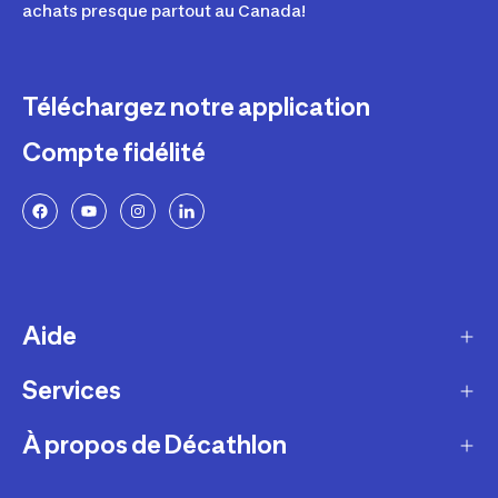
achats presque partout au Canada!
Téléchargez notre application
Compte fidélité
Aide
Services
Livraison
Retours et échanges
À propos de Décathlon
Programme de fidélité
FAQ
Ateliers en magasin