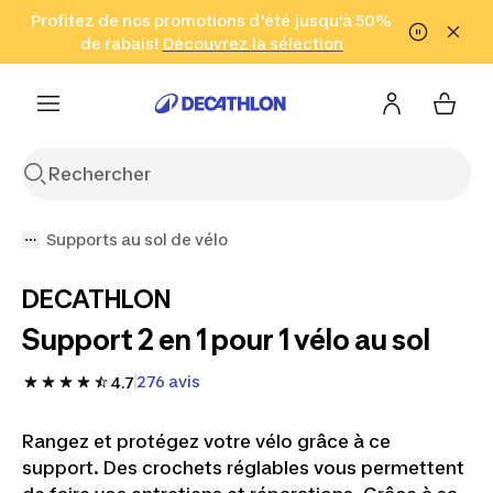
Aller à la recherche
Profitez de nos promotions d'été jusqu'à 50%
Aller au contenu
Aller au pied de
de rabais!
(Zones sélectionnées)
en seulement 2 h!
Découvrez la sélection
Cliquez ici
page
Supports au sol de vélo
DECATHLON
Support 2 en 1 pour 1 vélo au sol
276 avis
4.7
Rangez et protégez votre vélo grâce à ce
support. Des crochets réglables vous permettent