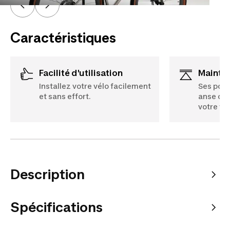
Caractéristiques
Facilité d'utilisation
Mainti
Installez votre vélo facilement
Ses poin
et sans effort.
anse cou
votre vél
Description
Spécifications