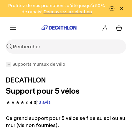
Aller à la recherche
Profitez de nos promotions d'été jusqu'à 50%
Aller au contenu
Aller au pied de
de rabais!
(Zones sélectionnées)
en seulement 2 h!
Découvrez la sélection
Cliquez ici
page
Supports muraux de vélo
DECATHLON
Support pour 5 vélos
13 avis
4.3
Ce grand support pour 5 vélos se fixe au sol ou au
mur (vis non fournies).