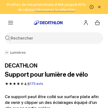
Aller à la recherche
Profitez de nos promotions d'été jusqu'à 50%
Aller au contenu
Aller au pied de
de rabais!
(Zones sélectionnées)
en seulement 2 h!
Découvrez la sélection
Cliquez ici
page
Lumières
DECATHLON
Support pour lumière de vélo
175 avis
4.5
Ce support peut être collé sur surface plate afin
de venir y clipper un des éclairages équipé d’un