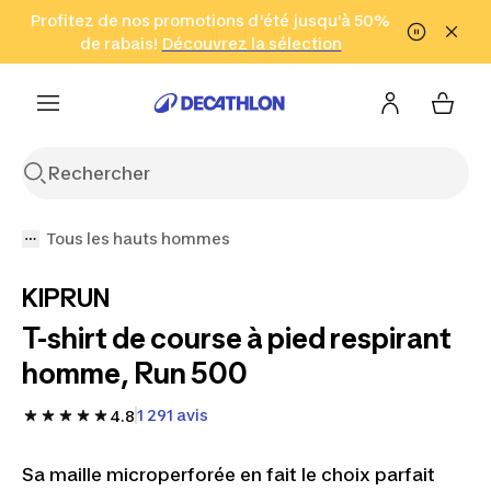
Aller à la recherche
Profitez de nos promotions d'été jusqu'à 50%
Aller au contenu
Aller au pied de
de rabais!
(Zones sélectionnées)
en seulement 2 h!
Découvrez la sélection
Cliquez ici
page
Tous les hauts hommes
KIPRUN
T-shirt de course à pied respirant
homme, Run 500
1 291 avis
4.8
Sa maille microperforée en fait le choix parfait