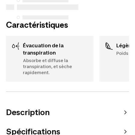
effectués à compter du 5 octobre 2025.
Voir plus
Caractéristiques
Évacuation de la
Légère
transpiration
Poids : 1
Absorbe et diffuse la
transpiration, et sèche
rapidement.
Description
Spécifications