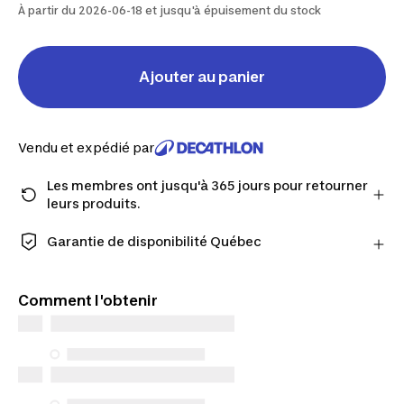
À partir du 2026-06-18 et jusqu'à épuisement du stock
Ajouter au panier
Vendu et expédié par
Les membres ont jusqu'à 365 jours pour retourner
leurs produits.
Passez à la caisse en tant que membre et obtenez
plus de temps pour retourner les produits au cas où
Garantie de disponibilité Québec
vous changeriez d'avis.
CONSOMMATEURS DU QUÉBEC UNIQUEMENT :
En savoir plus
Decathlon Canada Inc. offre une vaste sélection de
Comment l'obtenir
services de réparation, de pièces de rechange (en
magasin et en ligne) et d’information, mais nous
n’en garantissons pas la disponibilité en vertu de la
Loi sur la protection du consommateur. Les seules
exceptions concernent les services de réparation
spécifiques énumérés ci-dessous pour les achats