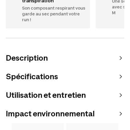
transpiration
Une sens
avec seu
Son composant respirant vous
M
garde au sec pendant votre
run !
Description
Spécifications
Utilisation et entretien
Impact environnemental