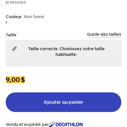
ID
8955569
Couleur
Noir fumé
Guide des tailles
Taille
Taille correcte. Choisissez votre taille
habituelle.
P
M
G
TG
2TG
3TG
9,00 $
Ajouter au panier
Vendu et expédié par