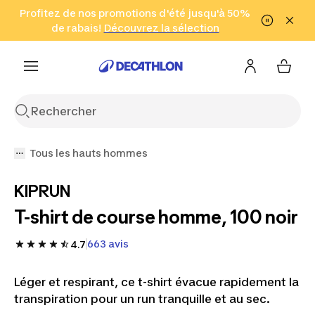
Aller à la recherche
Profitez de nos promotions d'été jusqu'à 50%
Aller au contenu
Aller au pied de
de rabais!
(Zones sélectionnées)
en seulement 2 h!
Découvrez la sélection
Cliquez ici
page
Tous les hauts hommes
KIPRUN
T-shirt de course homme, 100 noir
663 avis
4.7
Léger et respirant, ce t-shirt évacue rapidement la
transpiration pour un run tranquille et au sec.