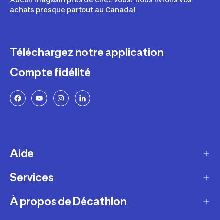
achats presque partout au Canada!
Téléchargez notre application
Compte fidélité
Aide
Services
Livraison
Retours et échanges
À propos de Décathlon
Programme de fidélité
FAQ