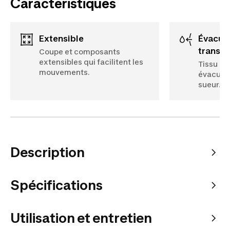
Caractéristiques
Extensible
Évacuation de la
transpi
Coupe et composants
extensibles qui facilitent les
Tissu re
mouvements.
évacuati
sueur.
Description
Spécifications
Utilisation et entretien