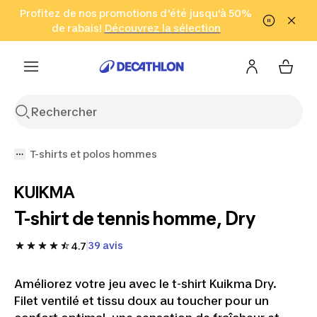
Aller à la recherche
Profitez de nos promotions d'été jusqu'à 50%
Aller au contenu
Aller au pied de
de rabais!
(Zones sélectionnées)
en seulement 2 h!
Découvrez la sélection
Cliquez ici
page
T-shirts et polos hommes
KUIKMA
T-shirt de tennis homme, Dry
39 avis
4.7
Améliorez votre jeu avec le t-shirt Kuikma Dry.
Filet ventilé et tissu doux au toucher pour un