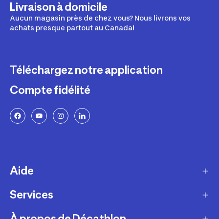
Livraison à domicile
Aucun magasin près de chez vous? Nous livrons vos
achats presque partout au Canada!
Téléchargez notre application
Compte fidélité
Aide
Services
Livraison
Retours et échanges
À propos de Décathlon
Programme de fidélité