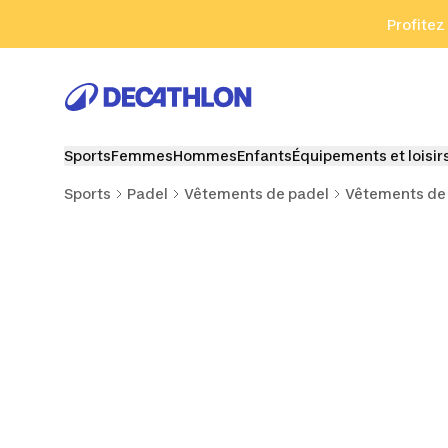
Aller à la recherche
Aller au contenu
Aller au pied de
Profitez
Sports
Femmes
Hommes
Enfants
Équipements et loisir
Sports
Padel
Vêtements de padel
Vêtements de