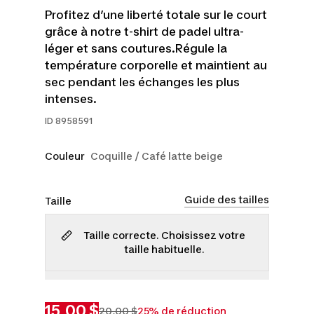
Profitez d’une liberté totale sur le court
grâce à notre t-shirt de padel ultra-
léger et sans coutures.Régule la
température corporelle et maintient au
sec pendant les échanges les plus
intenses.
ID
8958591
Couleur
Coquille / Café latte beige
Guide des tailles
Taille
Taille correcte. Choisissez votre
taille habituelle.
TP
P
M
G
TG
15,00 $
20,00 $
25% de réduction