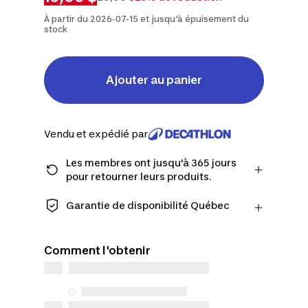
À partir du 2026-07-15 et jusqu'à épuisement du
stock
Ajouter au panier
Vendu et expédié par
Les membres ont jusqu'à 365 jours
pour retourner leurs produits.
Passez à la caisse en tant que membre
et obtenez plus de temps pour
Garantie de disponibilité Québec
retourner les produits au cas où vous
CONSOMMATEURS DU QUÉBEC
changeriez d'avis.
UNIQUEMENT : Decathlon Canada Inc.
En savoir plus
Comment l'obtenir
offre une vaste sélection de services de
réparation, de pièces de rechange (en
magasin et en ligne) et d’information,
mais nous n’en garantissons pas la
disponibilité en vertu de la Loi sur la