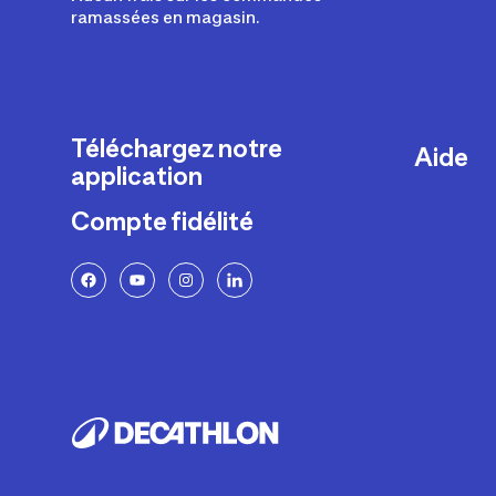
ramassées en magasin.
Téléchargez notre
Aide
application
Livraison
Compte fidélité
Retours e
FAQ
Paiement 
Politique 
Politique 
Rappels p
Contacte
Ajustemen