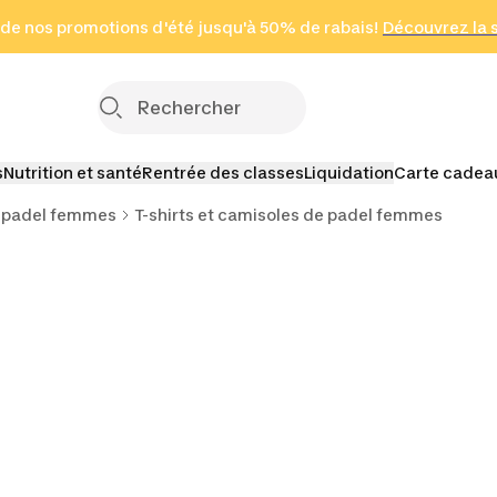
 page
 de nos promotions d'été jusqu'à 50% de rabais!
(Zones sélectionnées)
en seulement 2 h
Découvrez la 
Cliquez ici
s
Nutrition et santé
Rentrée des classes
Liquidation
Carte cadea
 padel femmes
T-shirts et camisoles de padel femmes