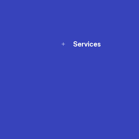
Services
Programme de fidélité
t échanges
Ateliers en magasin
Cartes-cadeaux
et sécurité
Nos conseils sportifs
de garantie Décathlon
Appli Decathlon Coach
de garantie de disponibilité
roduits
z-nous
t de prix