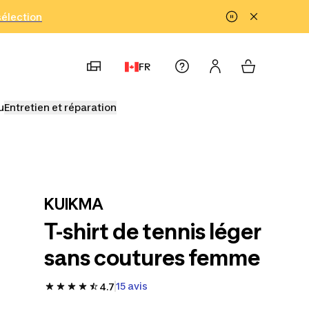
!
sélection
FR
u
Entretien et réparation
KUIKMA
T-shirt de tennis léger
sans coutures femme
15 avis
4.7