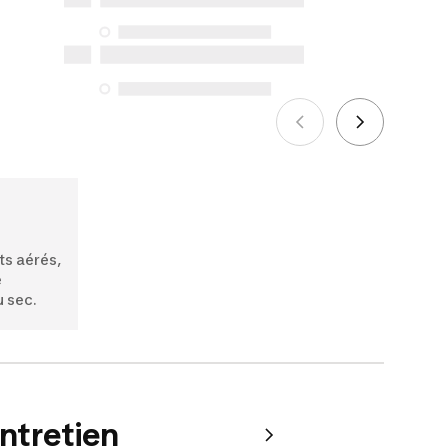
protection du consommateur. Les
seules exceptions concernent les
services de réparation spécifiques
énumérés ci-dessous pour les achats
effectués à compter du 5 octobre 2025.
Voir plus
s aérés,
e
u sec.
entretien