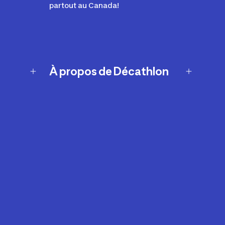
partout au Canada!
À propos de Décathlon
Notre histoire
Carrières
Nos marques
Nos innovations
Développement durable
Affiliation
Symboles du possible
Rapport sur l'esclavage moderne de
2024 (anglais seulement)