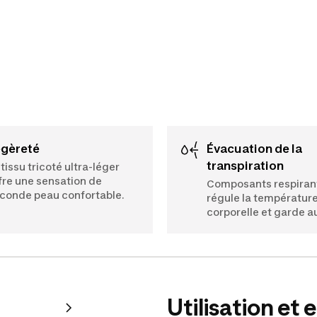
égèreté
Évacuation de la
transpiration
 tissu tricoté ultra-léger
fre une sensation de
Composants respirant
conde peau confortable.
régule la températur
corporelle et garde a
Utilisation et 