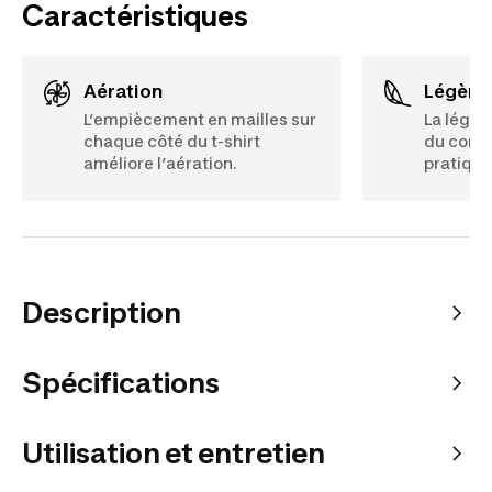
Caractéristiques
Aération
Légère
L’empiècement en mailles sur
La légèr
chaque côté du t-shirt
du confo
améliore l’aération.
pratique
Description
Spécifications
Utilisation et entretien