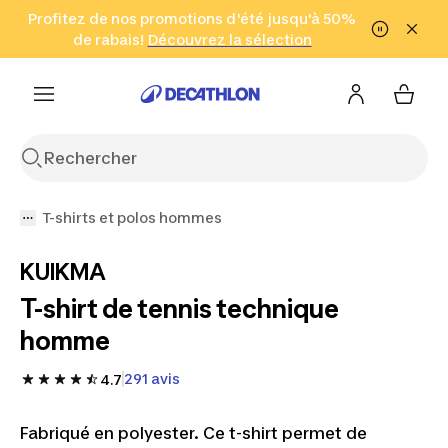
Aller à la recherche
Profitez de nos promotions d'été jusqu'à 50%
Aller au contenu
Aller au pied de
de rabais!
(Zones sélectionnées)
en seulement 2 h!
Découvrez la sélection
Cliquez ici
page
T-shirts et polos hommes
KUIKMA
T-shirt de tennis technique
homme
291 avis
4.7
Fabriqué en polyester. Ce t-shirt permet de