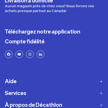
Livraison à domicile
Aucun magasin près de chez vous? Nous livrons vos
achats presque partout au Canada!
Téléchargez notre application
Compte fidélité
Aide
Services
Livraison
Retours et échanges
À propos de Décathlon
Programme de fidélité