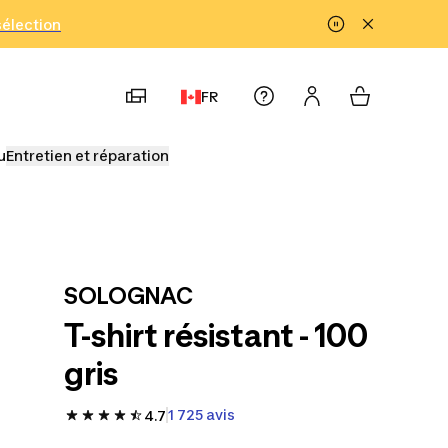
!
sélection
FR
u
Entretien et réparation
SOLOGNAC
T-shirt résistant - 100
gris
1 725 avis
4.7