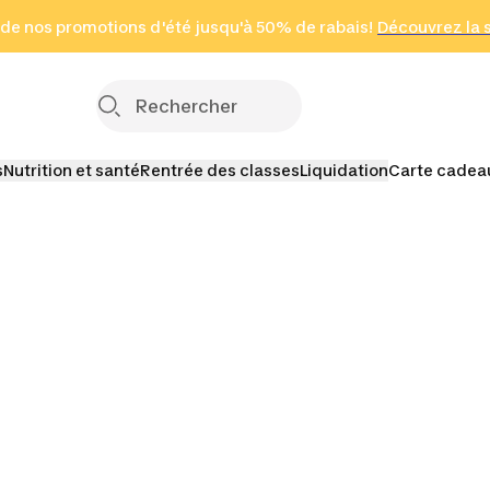
 page
 de nos promotions d'été jusqu'à 50% de rabais!
(Zones sélectionnées)
en seulement 2 h
Découvrez la 
Cliquez ici
s
Nutrition et santé
Rentrée des classes
Liquidation
Carte cadea