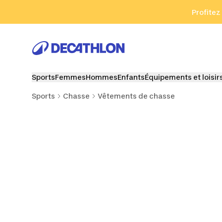
Aller à la recherche
Aller au contenu
Aller au pied de
Profitez
Sports
Femmes
Hommes
Enfants
Équipements et loisir
Sports
Chasse
Vêtements de chasse