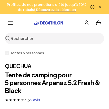
Aller à la recherche
Profitez de nos promotions d'été jusqu'à 50%
Aller au contenu
Aller au pied de
de rabais!
(Zones sélectionnées)
en seulement 2 h!
Découvrez la sélection
Cliquez ici
page
Tentes 5 personnes
QUECHUA
Tente de camping pour
5 personnes Arpenaz 5.2 Fresh &
Black
2 avis
4.5