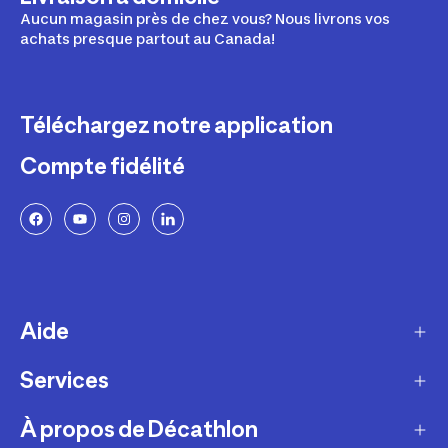
Aucun magasin près de chez vous? Nous livrons vos
achats presque partout au Canada!
Téléchargez notre application
Compte fidélité
Aide
Services
Livraison
Retours et échanges
À propos de Décathlon
Programme de fidélité