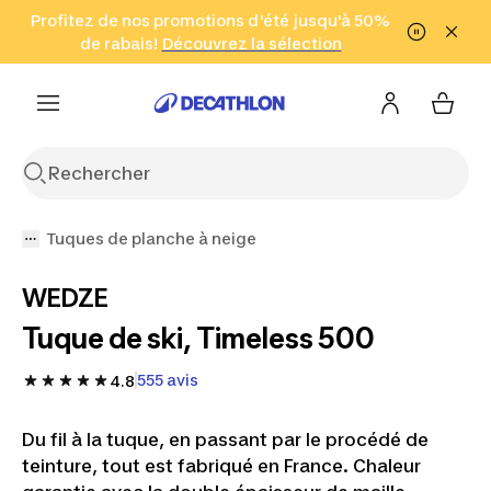
Aller à la recherche
Profitez de nos promotions d'été jusqu'à 50%
Aller au contenu
Aller au pied de
de rabais!
(Zones sélectionnées)
en seulement 2 h!
Découvrez la sélection
Cliquez ici
page
Tuques de planche à neige
WEDZE
Tuque de ski, Timeless 500
555 avis
4.8
Du fil à la tuque, en passant par le procédé de
teinture, tout est fabriqué en France. Chaleur