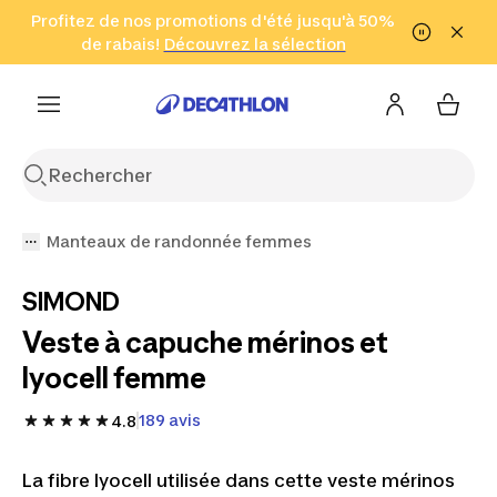
Aller à la recherche
Profitez de nos promotions d'été jusqu'à 50%
Aller au contenu
Aller au pied de
de rabais!
(Zones sélectionnées)
en seulement 2 h!
Découvrez la sélection
Cliquez ici
page
Manteaux de randonnée femmes
SIMOND
Veste à capuche mérinos et
lyocell femme
189 avis
4.8
La fibre lyocell utilisée dans cette veste mérinos