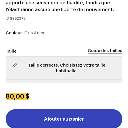
apporte une sensation de fluidité, tandis que
l’élasthanne assure une liberté de mouvement.
ID
8852379
Couleur
Gris Acier
Guide des tailles
Taille
Taille correcte. Choisissez votre taille
habituelle.
TP
P
M
G
TG
2TG
80,00 $
Ajouter au panier