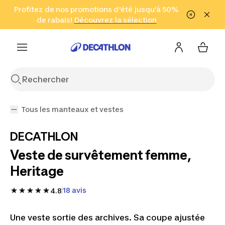
Aller à la recherche
Profitez de nos promotions d'été jusqu'à 50%
Aller au contenu
Aller au pied de
de rabais!
(Zones sélectionnées)
en seulement 2 h!
Découvrez la sélection
Cliquez ici
page
Tous les manteaux et vestes
DECATHLON
Veste de survêtement femme,
Heritage
18 avis
4.8
Une veste sortie des archives. Sa coupe ajustée