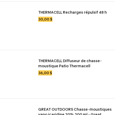
THERMACELL Recharges répulsif 48 h
30,00 $
THERMACELL Diffuseur de chasse-
moustique Patio Thermacell
36,00 $
GREAT OUTDOORS Chasse-moustiques 
vapo icaridine 20% 200 ml - Great 