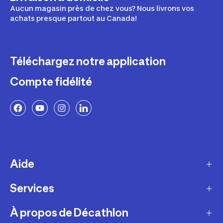
Aucun magasin près de chez vous? Nous livrons vos
achats presque partout au Canada!
Téléchargez notre application
Compte fidélité
Aide
Services
Livraison
Retours et échanges
À propos de Décathlon
Programme de fidélité