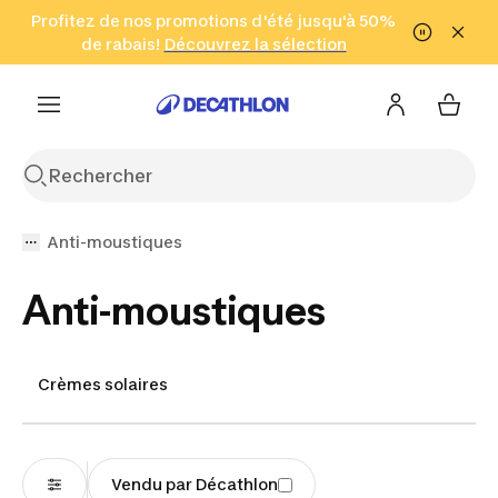
Aller à la recherche
Profitez de nos promotions d'été jusqu'à 50%
Aller au contenu
Aller au pied de
de rabais!
(Zones sélectionnées)
en seulement 2 h!
Découvrez la sélection
Cliquez ici
page
Anti-moustiques
Anti-moustiques
Crèmes solaires
Vendu par Décathlon