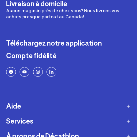
Livraison à domicile
Aucun magasin près de chez vous? Nous livrons vos
achats presque partout au Canada!
Téléchargez notre application
Compte fidélité
Aide
Services
Livraison
Retours et échanges
À propos de Décathlon
Programme de fidélité