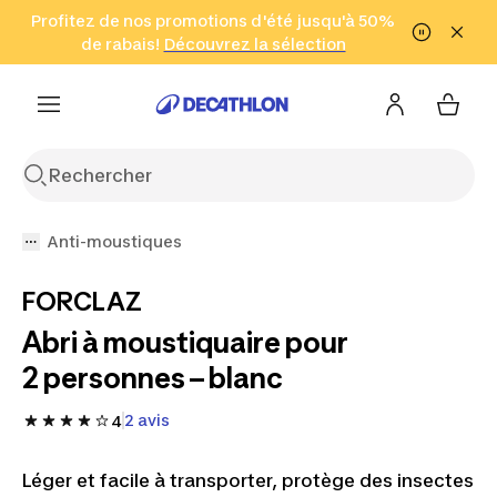
Aller à la recherche
Profitez de nos promotions d'été jusqu'à 50%
Aller au contenu
Aller au pied de
de rabais!
(Zones sélectionnées)
en seulement 2 h!
Découvrez la sélection
Cliquez ici
page
Anti-moustiques
FORCLAZ
Abri à moustiquaire pour
2 personnes – blanc
2 avis
4
Léger et facile à transporter, protège des insectes