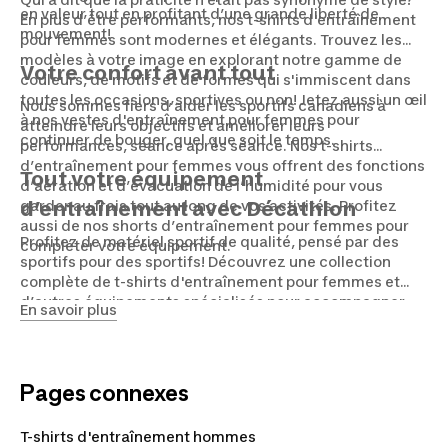
en valeur tout en profitant d’une grande liberté de
En plus d’être performants, nos t-shirts d'entraînement
mouvement!
pour femmes sont modernes et élégants. Trouvez les
modèles à votre image en explorant notre gamme de
Votre confort avant tout
couleurs, de motifs et de formes qui s'immiscent dans
toutes les occasions, sportives ou non! Jetez aussi un œil
Nous sommes fiers d’aider les sportifs canadiens à
à nos vestes d'entraînement pour femmes pour
atteindre leurs objectifs et améliorer leurs
continuer de bouger, quel que soit le temps.
performances, séance après séance. Nos t-shirts
d’entraînement pour femmes vous offrent des fonctions
Tout votre équipement
d’aération et d’évacuation de l’humidité pour vous
garder au frais tout au long de vos activités. Profitez
d’entraînement avec Décathlon
aussi de nos shorts d’entraînement pour femmes pour
Profitez de matériel sportif de qualité, pensé par des
compléter votre équipement.
sportifs pour des sportifs! Découvrez une collection
complète de t-shirts d'entraînement pour femmes et
d’autres équipements spécialisés pour accompagner
En savoir plus
votre vie active. Parce que vous méritez le meilleur, nos
experts ont conçu des solutions avancées pour vous
dépasser à chaque mouvement.
Pages connexes
T-shirts d'entraînement hommes