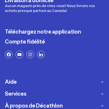
Livraison à domicile
Aucun magasin près de chez vous? Nous livrons vos
achats presque partout au Canada!
Téléchargez notre application
Compte fidélité
Aide
Services
Livraison
Retours et échanges
À propos de Décathlon
Programme de fidélité