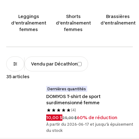
un équipement confortable. Pour vous donner
l’élan nécessaire, notre gamme de hauts
Leggings
Shorts
Brassières
d’entrainement est conçue pour donner le
d'entraînement
d'entraînement
d'entraînement
meilleur de vous-même en tout temps.
femmes
femmes
Vendu par Décathlon
35 articles
Dernières quantités
DOMYOS T-shirt de sport 
surdimensionné femme
(4)
10,00 $
60% de réduction
25,00 $
À partir du 2026-06-17 et jusqu'à épuisement
du stock