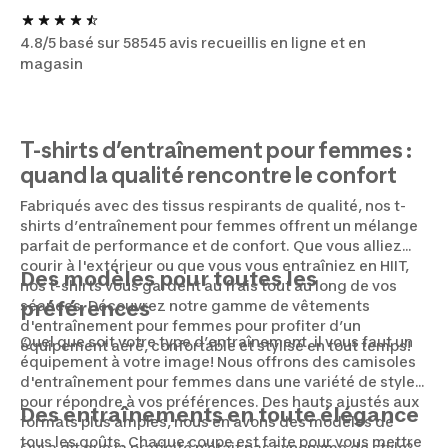
4.8/5 basé sur 58545 avis recueillis en ligne et en
magasin
T-shirts d’entraînement pour femmes :
quand la qualité rencontre le confort
Fabriqués avec des tissus respirants de qualité, nos t-
shirts d’entraînement pour femmes offrent un mélange
parfait de performance et de confort. Que vous alliez
courir à l'extérieur ou que vous vous entraîniez en HIIT,
Des modèles pour toutes les
nos t-shirts vous gardent au frais tout au long de vos
séances. Découvrez notre gamme de vêtements
préférences
d'entraînement pour femmes pour profiter d’un
Quel que soit votre type d’entraînement, il vous faut un
équipement aéré, confortable et stylisé en tout temps!
équipement à votre image! Nous offrons des camisoles
d'entraînement pour femmes dans une variété de styles
pour répondre à vos préférences. Des hauts ajustés aux
Des entraînements en toute élégance
formats plus amples, nous en avons des modèles de
tous les goûts. Chaque coupe est faite pour vous mettre
Qui a dit que la praticité n'était pas synonyme de style?