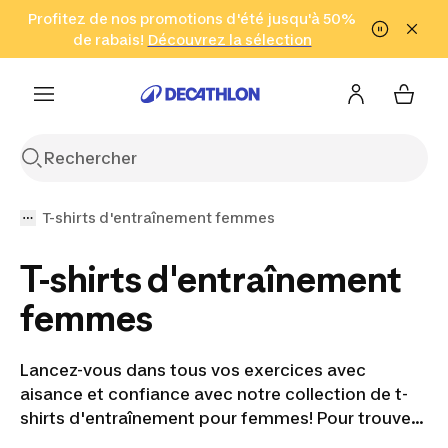
Aller à la recherche
Profitez de nos promotions d'été jusqu'à 50%
Aller au contenu
Aller au pied de
de rabais!
(Zones sélectionnées)
en seulement 2 h!
Découvrez la sélection
Cliquez ici
page
T-shirts d'entraînement femmes
T-shirts d'entraînement
femmes
Lancez-vous dans tous vos exercices avec
aisance et confiance avec notre collection de t-
shirts d'entraînement pour femmes! Pour trouver
la motivation de s’entraîner, tout commence par