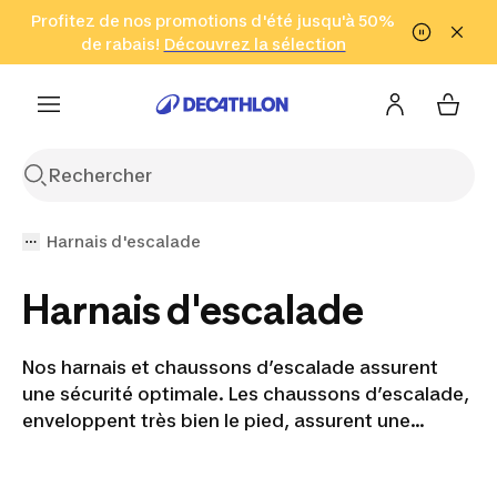
Aller à la recherche
Profitez de nos promotions d'été jusqu'à 50%
Aller au contenu
Aller au pied de
de rabais!
(Zones sélectionnées)
en seulement 2 h!
Découvrez la sélection
Cliquez ici
page
Harnais d'escalade
Harnais d'escalade
Nos harnais et chaussons d’escalade assurent
une sécurité optimale. Les chaussons d’escalade,
enveloppent très bien le pied, assurent une
excellente adhérence et permettent de bien
coincer les orteils dans une fissure afin de grimper