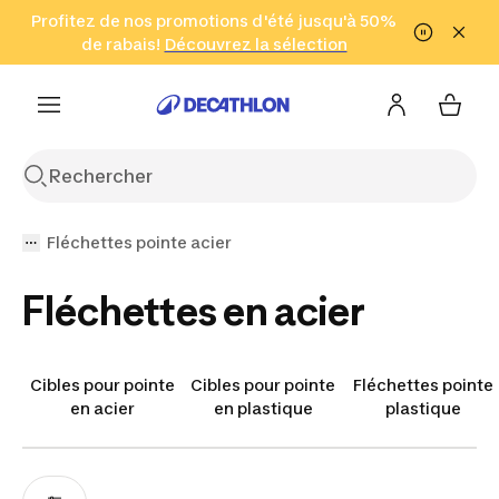
Aller à la recherche
Profitez de nos promotions d'été jusqu'à 50%
Aller au contenu
Aller au pied de
de rabais!
(Zones sélectionnées)
en seulement 2 h!
Découvrez la sélection
Cliquez ici
page
Fléchettes pointe acier
Fléchettes en acier
Cibles pour pointe
Cibles pour pointe
Fléchettes pointe
en acier
en plastique
plastique