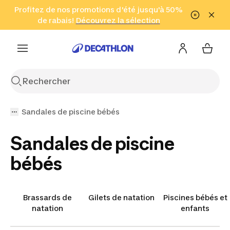
Aller à la recherche
Profitez de nos promotions d'été jusqu'à 50%
Aller au contenu
Aller au pied de
de rabais!
(Zones sélectionnées)
en seulement 2 h!
Découvrez la sélection
Cliquez ici
page
Sandales de piscine bébés
Sandales de piscine
bébés
Brassards de
Gilets de natation
Piscines bébés et
natation
enfants