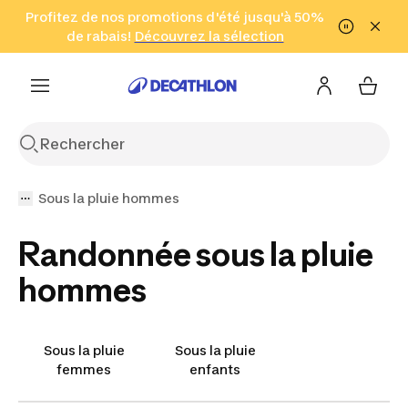
Aller à la recherche
Profitez de nos promotions d'été jusqu'à 50%
Aller au contenu
Aller au pied de
de rabais!
(Zones sélectionnées)
en seulement 2 h!
Découvrez la sélection
Cliquez ici
page
Sous la pluie hommes
Randonnée sous la pluie
hommes
Sous la pluie
Sous la pluie
femmes
enfants