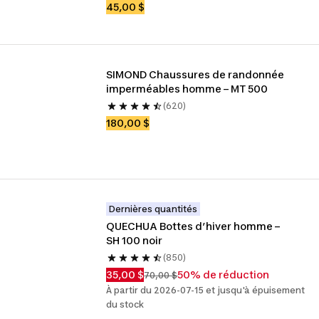
45,00 $
SIMOND Chaussures de randonnée 
imperméables homme – MT 500
(620)
180,00 $
Dernières quantités
QUECHUA Bottes d’hiver homme – 
SH 100 noir
(850)
35,00 $
50% de réduction
70,00 $
À partir du 2026-07-15 et jusqu'à épuisement
du stock