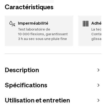
Caractéristiques
Imperméabilité
Adhér
Test laboratoire de
La techn
10 000 flexions, garantissant
Contact 
3 h au sec sous une pluie fine
glissade
Description
Spécifications
Utilisation et entretien