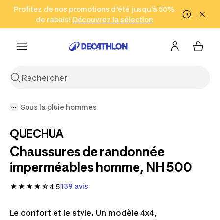
Aller à la recherche
Profitez de nos promotions d'été jusqu'à 50%
Aller au contenu
Aller au pied de
de rabais!
(Zones sélectionnées)
en seulement 2 h!
Découvrez la sélection
Cliquez ici
page
Sous la pluie hommes
QUECHUA
Chaussures de randonnée
imperméables homme, NH 500
139 avis
4.5
Le confort et le style. Un modèle 4x4,