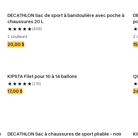
DECATHLON Sac de sport à bandoulière avec poche à 
DE
chaussures 20 L
p
(408)
2 couleurs
2 
20,00 $
15
KIPSTA Filet pour 10 à 14 ballons
QU
(210)
17,00 $
24
e
DECATHLON Sac à chaussures de sport pliable – noir
KI