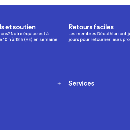
s et soutien
Retours faciles
ons? Notre équipe est à
Les membres Décathlon ont j
e 10 h à 18 h (HE) en semaine.
jours pour retourner leurs pro
Services
Programme de fidélité
t échanges
Ateliers en magasin
Cartes-cadeaux
et sécurité
Nos conseils sportifs
de garantie Décathlon
Appli Decathlon Coach