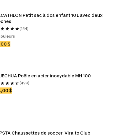
CATHLON Petit sac à dos enfant 10 L avec deux 
oches
(154)
couleurs
,00 $
ECHUA Poêle en acier inoxydable MH 100
(499)
,00 $
PSTA Chaussettes de soccer, Viralto Club