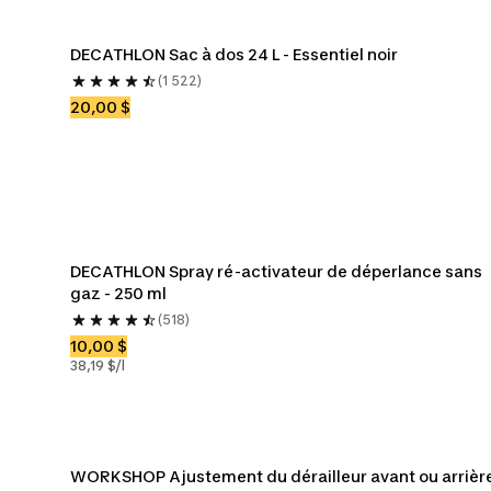
DECATHLON Sac à dos 24 L - Essentiel noir
(1 522)
20,00 $
DECATHLON Spray ré-activateur de déperlance sans 
gaz - 250 ml
(518)
10,00 $
38,19 $/l
WORKSHOP Ajustement du dérailleur avant ou arrièr