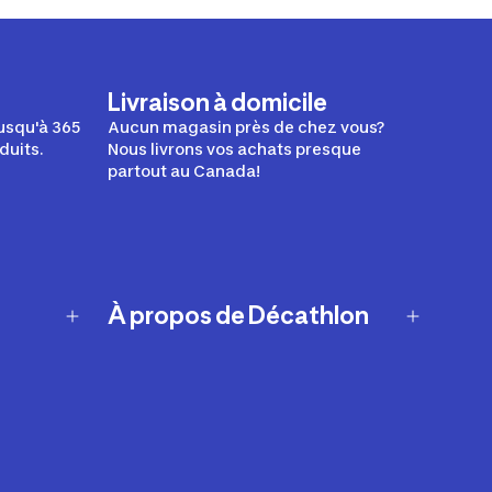
Livraison à domicile
usqu'à 365
Aucun magasin près de chez vous?
duits.
Nous livrons vos achats presque
partout au Canada!
À propos de Décathlon
Notre histoire
Carrières
Nos marques
Nos innovations
Développement durable