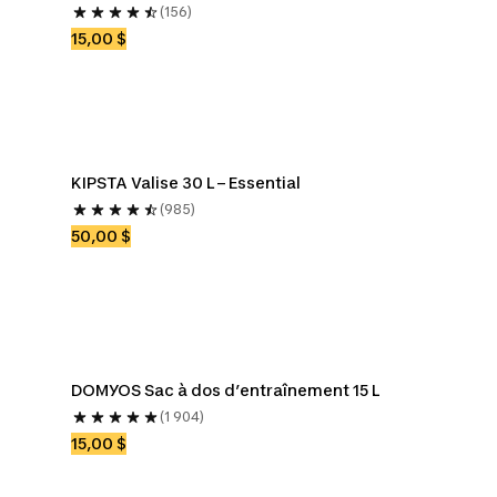
(156)
15,00 $
KIPSTA Valise 30 L – Essential
(985)
50,00 $
DOMYOS Sac à dos d’entraînement 15 L
(1 904)
15,00 $