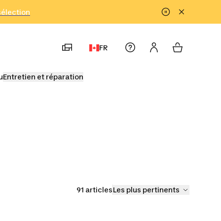
!
sélection
FR
u
Entretien et réparation
91 articles
Les plus pertinents