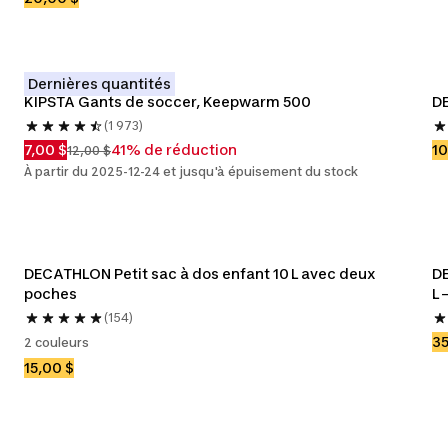
Dernières quantités
KIPSTA Gants de soccer, Keepwarm 500
DE
(1 973)
7,00 $
41% de réduction
10
12,00 $
À partir du 2025-12-24 et jusqu'à épuisement du stock
DECATHLON Petit sac à dos enfant 10 L avec deux 
DE
poches
L 
(154)
35
2 couleurs
15,00 $