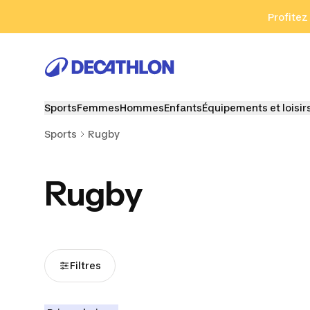
Aller à la recherche
Aller au contenu
Aller au pied de
Profitez
Sports
Femmes
Hommes
Enfants
Équipements et loisir
Sports
Rugby
Rugby
Filtres