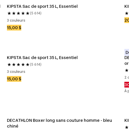
l
KIPSTA Sac de sport 35 L, Essentiel
KI
(5 614)
20
3 couleurs
15,00 $
D
KIPSTA Sac de sport 35 L, Essentiel
DE
or
(5 614)
3 couleurs
2 
15,00 $
30
À 
DECATHLON Boxer long sans couture homme - bleu 
KI
chiné