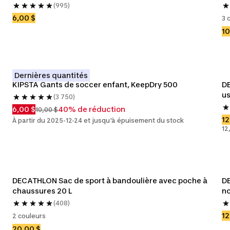
(995)
6,00 $
3 
10
Dernières quantités
KIPSTA Gants de soccer enfant, KeepDry 500
DE
us
(3 750)
6,00 $
40% de réduction
10,00 $
12
À partir du 2025-12-24 et jusqu'à épuisement du stock
12
DECATHLON Sac de sport à bandoulière avec poche à 
DE
chaussures 20 L
no
(408)
12
2 couleurs
20,00 $