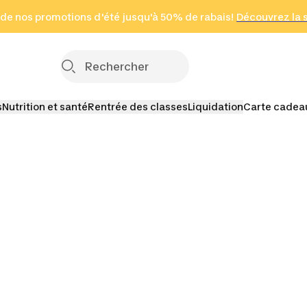
 page
 de nos promotions d'été jusqu'à 50% de rabais!
(Zones sélectionnées)
en seulement 2 h
Découvrez la 
Cliquez ici
s
Nutrition et santé
Rentrée des classes
Liquidation
Carte cadea