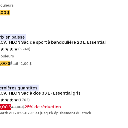
couleurs
,00 $
rix en baisse
CATHLON Sac de sport à bandoulière 20 L, Essential
(5 740)
couleurs
,00 $
Était 12,00 $
ernières quantités
CATHLON Sac à dos 33 L - Essential gris
(1 702)
,00 $
25% de réduction
40,00 $
partir du 2026-07-15 et jusqu'à épuisement du stock