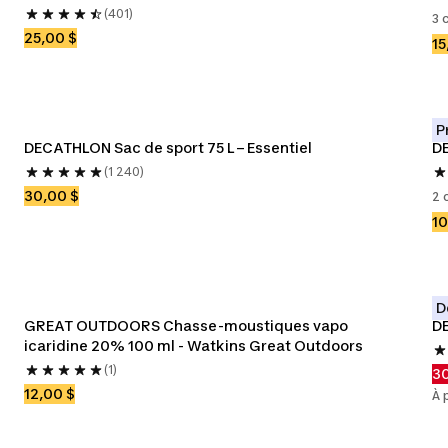
(401)
3 
25,00 $
15
P
DECATHLON Sac de sport 75 L – Essentiel
DE
(1 240)
30,00 $
2 
10
D
GREAT OUTDOORS Chasse-moustiques vapo 
DE
icaridine 20% 100 ml - Watkins Great Outdoors
(1)
30
12,00 $
À 