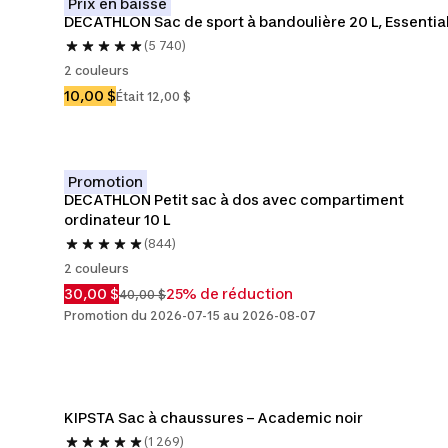
Prix en baisse
DECATHLON Sac de sport à bandoulière 20 L, Essentia
(5 740)
2 couleurs
10,00 $
Était 12,00 $
Promotion
DECATHLON Petit sac à dos avec compartiment 
ordinateur 10 L
(844)
2 couleurs
30,00 $
25% de réduction
40,00 $
Promotion du 2026-07-15 au 2026-08-07
KIPSTA Sac à chaussures – Academic noir
(1 269)