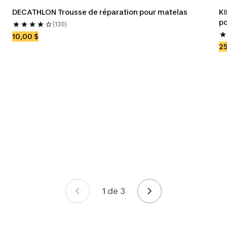
DECATHLON Trousse de réparation pour matelas
KI
po
(130)
10,00 $
25
1 de 3
Page 1 de 3