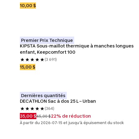
10,00 $
Premier Prix Technique
KIPSTA Sous-maillot thermique à manches longues 
enfant, Keepcomfort 100
(3 691)
15,00 $
Dernières quantités
DECATHLON Sac à dos 25 L – Urban
(364)
35,00 $
22% de réduction
45,00 $
À partir du 2026-07-15 et jusqu'à épuisement du stock