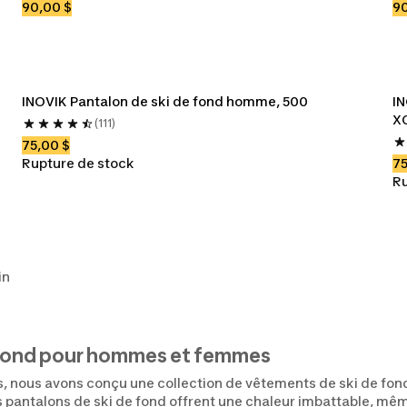
90,00 $
90
INOVIK Pantalon de ski de fond homme, 500
IN
X
(111)
75,00 $
Rupture de stock
75
Ru
in
 fond pour hommes et femmes
 nous avons conçu une collection de vêtements de ski de fond
 pantalons de ski de fond offrent une chaleur imbattable, même