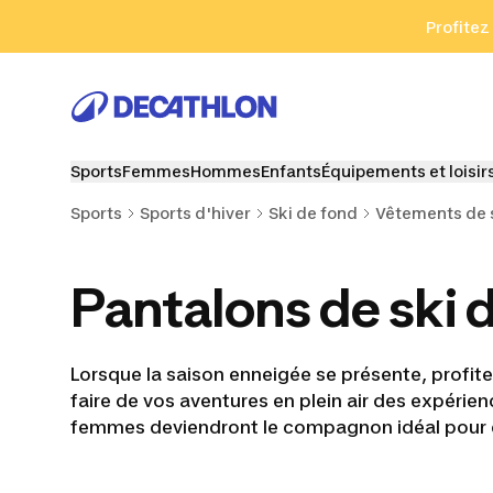
Aller à la recherche
Aller au contenu
Aller au pied de
Profitez
Sports
Femmes
Hommes
Enfants
Équipements et loisir
Sports
Sports d'hiver
Ski de fond
Vêtements de 
Pantalons de ski 
Lorsque la saison enneigée se présente, profi
faire de vos aventures en plein air des expéri
femmes deviendront le compagnon idéal pour ex