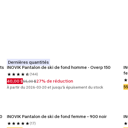
e ski de
Vêtements de ski de
Vêtements de ski de
Gants de 
emmes
fond hommes
fond enfants
fon
Dernières quantités
ts
INOVIK Pantalon de ski de fond homme - Overp 150
IN
f
(144)
40,00 $
27% de réduction
55,00 $
55
À partir du 2026-03-20 et jusqu'à épuisement du stock
50
INOVIK Pantalon de ski de fond femme – 900 noir
IN
(17)