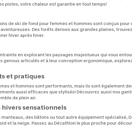
s pistes, votre chaleur est garantie en tout temps!
ntalons de ski de fond pour femmes et hommes sont conçus pour
lus aventureuses. Des forêts denses aux grandes plaines, trouve
er hiver après hiver.
trainte en explorant les paysages majestueux qui vous entour
genoux articulés et à leur conception ergonomique, explorez t
ts et pratiques
mmes et hommes sont performants, mais ils sont également de
ents aussi efficaces que stylisés! Découvrez aussi nos gants 
mble de plein air.
s hivers sensationnels
manteaux, des bâtons ou tout autre équipement spécialisé, Déc
oid et la neige. Passez au Décathlon le plus proche pour déco