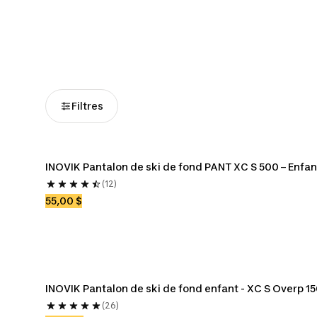
Manteaux de ski de
Couches de base ski
Vêtements d
fond
de fond
fond f
Filtres
INOVIK Pantalon de ski de fond PANT XC S 500 – Enfan
(12)
55,00 $
INOVIK Pantalon de ski de fond enfant - XC S Overp 1
(26)