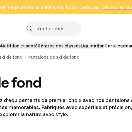
 page
 de nos promotions d'été jusqu'à 50% de rabais!
(Zones sélectionnées)
en seulement 2 h
Découvrez la 
Cliquez ici
s
Nutrition et santé
Rentrée des classes
Liquidation
Carte cadea
ski de fond
Pantalons de ski de fond
de fond
tez d’équipements de premier choix avec nos pantalons
ences mémorables. Fabriqués avec expertise et précisio
plorer la nature avec style.