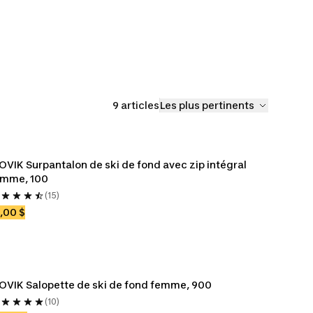
ski de
Tuques et bandeaux
d
de ski de fond
9 articles
Les plus pertinents
OVIK Surpantalon de ski de fond avec zip intégral 
emme, 100
(15)
,00 $
OVIK Salopette de ski de fond femme, 900
(10)