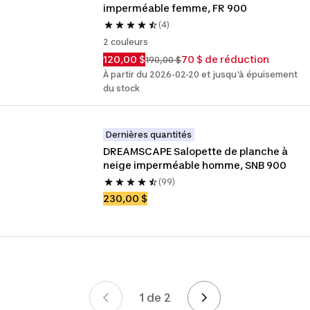
imperméable femme, FR 900
(4)
2 couleurs
120,00 $
70 $ de réduction
190,00 $
À partir du 2026-02-20 et jusqu'à épuisement
du stock
Dernières quantités
DREAMSCAPE Salopette de planche à 
neige imperméable homme, SNB 900
(99)
230,00 $
1 de 2
Page 1 de 2