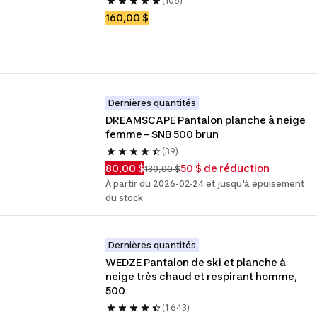
(105)
160,00 $
Dernières quantités
DREAMSCAPE Pantalon planche à neige 
femme – SNB 500 brun
(39)
80,00 $
50 $ de réduction
130,00 $
À partir du 2026-02-24 et jusqu'à épuisement
du stock
Dernières quantités
WEDZE Pantalon de ski et planche à 
neige très chaud et respirant homme, 
500
(1 643)