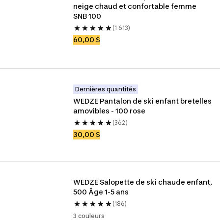
neige chaud et confortable femme 
SNB 100
(1 613)
60,00 $
Dernières quantités
WEDZE Pantalon de ski enfant bretelles 
amovibles - 100 rose
(362)
30,00 $
WEDZE Salopette de ski chaude enfant, 
500 Âge 1-5 ans
(186)
3 couleurs