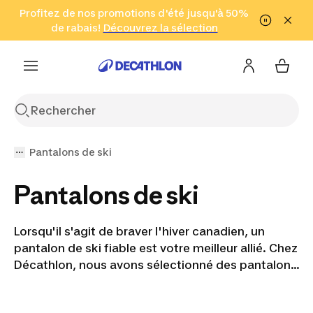
Aller à la recherche
Profitez de nos promotions d'été jusqu'à 50%
Aller au contenu
Aller au pied de
de rabais!
(Zones sélectionnées)
en seulement 2 h!
Découvrez la sélection
Cliquez ici
page
Pantalons de ski
Pantalons de ski
Lorsqu'il s'agit de braver l'hiver canadien, un
pantalon de ski fiable est votre meilleur allié. Chez
Décathlon, nous avons sélectionné des pantalons
et salopettes de ski haut de gamme qui
redéfinissent le confort et le style. Dites adieu aux