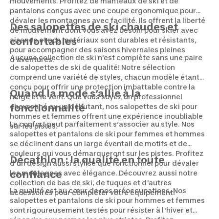
mouvements. Profitez de manteaux de ski et de
pantalons conçus avec une coupe ergonomique pour
dévaler les montagnes avec facilité. Ils offrent la liberté
Des salopettes de ski chaudes et
de mouvement dont vous avez besoin pour skier avec
aisance et nos matériaux sont durables et résistants,
confortables
pour accompagner des saisons hivernales pleines
Aucune collection de ski n'est complète sans une paire
d'aventures.
de salopettes de ski de qualité! Notre sélection
comprend une variété de styles, chacun modèle étant
conçu pour offrir une protection imbattable contre la
Quand la mode s’allie à la
neige et le vent. Que vous soyez un professionnel
chevronné ou un débutant, nos salopettes de ski pour
fonctionnalité
hommes et femmes offrent une expérience inoubliable
Le confort peut parfaitement s’associer au style. Nos
sur les pistes.
salopettes et pantalons de ski pour femmes et hommes
se déclinent dans un large éventail de motifs et de
couleurs qui vous démarqueront sur les pistes. Profitez
Décathlon : la qualité en toute
d’un design aussi stylisé que fonctionnel pour dévaler
les montagnes avec élégance. Découvrez aussi notre
confiance
collection de bas de ski, de tuques et d'autres
La qualité est au cœur de nos préoccupations. Nos
accessoires pour compléter votre équipement!
salopettes et pantalons de ski pour hommes et femmes
sont rigoureusement testés pour résister à l'hiver et