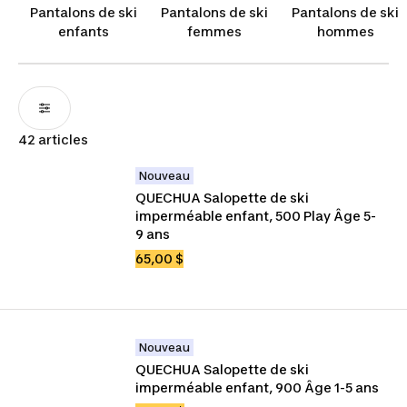
frissons dans l'air glacial des montagnes et
Pantalons de ski
Pantalons de ski
Pantalons de ski
profitez de la chaleur et de la protection que vous
enfants
femmes
hommes
procurent nos salopettes et pantalons de ski pour
et femmes et hommes.
42 articles
Nouveau
QUECHUA Salopette de ski 
imperméable enfant, 500 Play Âge 5-
9 ans
65,00 $
Nouveau
QUECHUA Salopette de ski 
imperméable enfant, 900 Âge 1-5 ans