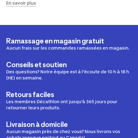
répondre aux normes les plus strictes. Profitez
En savoir plus
d’équipements fiables pour faire de chaque aventure
hivernale un moment inoubliable! Passez chez
Décathlon et trouvez les ensembles de ski adaptés à vos
besoins.
Ramassage en magasin gratuit
Aucun frais sur les commandes ramassées en magasin.
Conseils et soutien
Des questions? Notre équipe est à l'écoute de 10 h à 18 h
(HE) en semaine.
Retours faciles
Les membres Décathlon ont jusqu'à 365 jours pour
retourner leurs produits.
Livraison à domicile
Aucun magasin près de chez vous? Nous livrons vos
achats presque partout au Canada!