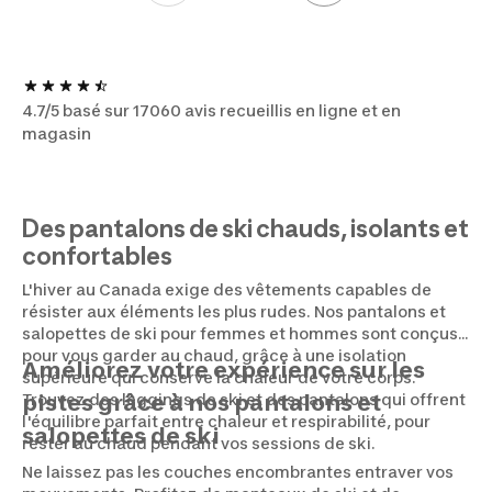
4.7/5 basé sur 17060 avis recueillis en ligne et en
magasin
Des pantalons de ski chauds, isolants et
confortables
L'hiver au Canada exige des vêtements capables de
résister aux éléments les plus rudes. Nos pantalons et
salopettes de ski pour femmes et hommes sont conçus
pour vous garder au chaud, grâce à une isolation
Améliorez votre expérience sur les
supérieure qui conserve la chaleur de votre corps.
Trouvez des leggings de ski et des pantalons qui offrent
pistes grâce à nos pantalons et
l'équilibre parfait entre chaleur et respirabilité, pour
salopettes de ski
rester au chaud pendant vos sessions de ski.
Ne laissez pas les couches encombrantes entraver vos