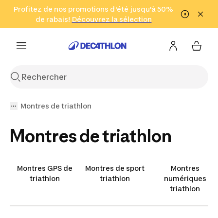
Aller à la recherche
Profitez de nos promotions d'été jusqu'à 50%
Aller au contenu
Aller au pied de
de rabais!
(Zones sélectionnées)
en seulement 2 h!
Découvrez la sélection
Cliquez ici
page
Montres de triathlon
Montres de triathlon
Montres GPS de
Montres de sport
Montres
triathlon
triathlon
numériques
triathlon