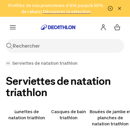
Aller à la recherche
Profitez de nos promotions d'été jusqu'à 50%
Aller au contenu
Aller au pied de
de rabais!
(Zones sélectionnées)
en seulement 2 h!
Découvrez la sélection
Cliquez ici
page
Serviettes de natation triathlon
Serviettes de natation
triathlon
Lunettes de
Casques de bain
Bouées de jambe e
natation triathlon
triathlon
planches de
natation triathlon