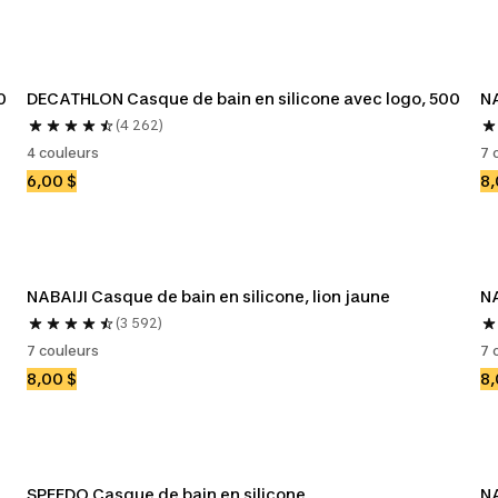
0
DECATHLON Casque de bain en silicone avec logo, 500
NA
(4 262)
4 couleurs
7 
6,00 $
8,
NABAIJI Casque de bain en silicone, lion jaune
NA
(3 592)
7 couleurs
7 
8,00 $
8,
SPEEDO Casque de bain en silicone
NA