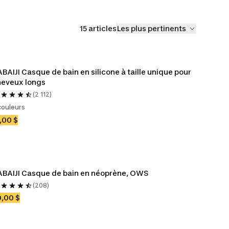
15 articles
Les plus pertinents
BAIJI Casque de bain en silicone à taille unique pour 
heveux longs
(2 112)
couleurs
,00 $
BAIJI Casque de bain en néoprène, OWS
(208)
,00 $