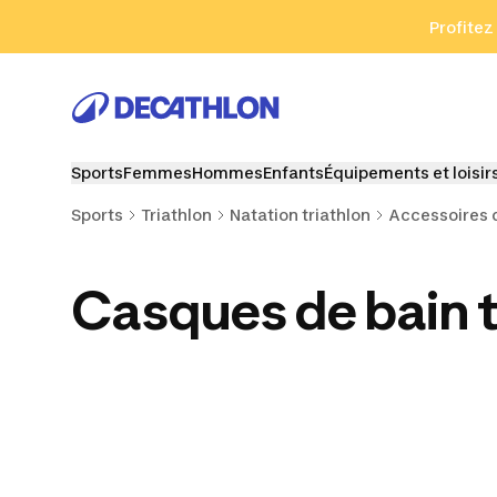
Aller à la recherche
Aller au contenu
Aller au pied de
Profitez
Sports
Femmes
Hommes
Enfants
Équipements et loisir
Sports
Triathlon
Natation triathlon
Accessoires d
Casques de bain t
Lunettes de natation
Bouées de jambe et
Palmes
triathlon
planches de
plaquett
natation triathlon
natation t