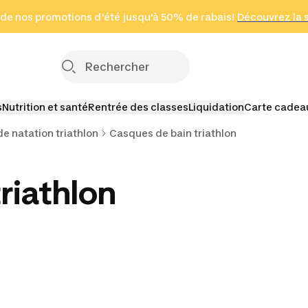
 page
 de nos promotions d'été jusqu'à 50% de rabais!
(Zones sélectionnées)
en seulement 2 h
Découvrez la 
Cliquez ici
s
Nutrition et santé
Rentrée des classes
Liquidation
Carte cadea
e natation triathlon
Casques de bain triathlon
riathlon
 et
Serviettes de
Tubas frontaux et
Bouchons e
es de
natation triathlon
élastiques triathlon
nez tria
riathlon