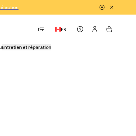
!
sélection
FR
u
Entretien et réparation
t pince-
Sandales de
Bouées triathlon
thlon
natation triathlon