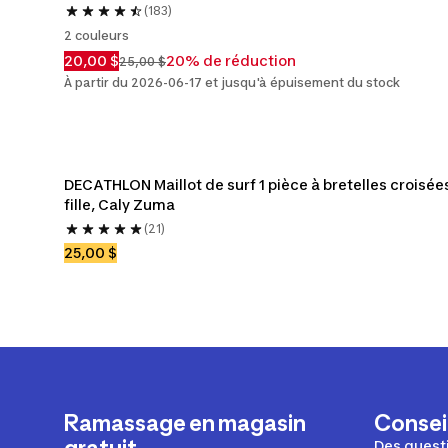
(183)
2 couleurs
20,00 $
20% de réduction
25,00 $
À partir du 2026-06-17 et jusqu'à épuisement du stock
DECATHLON Maillot de surf 1 pièce à bretelles croisées
fille, Caly Zuma
(21)
25,00 $
Ramassage en magasin
Conseil
Des questi