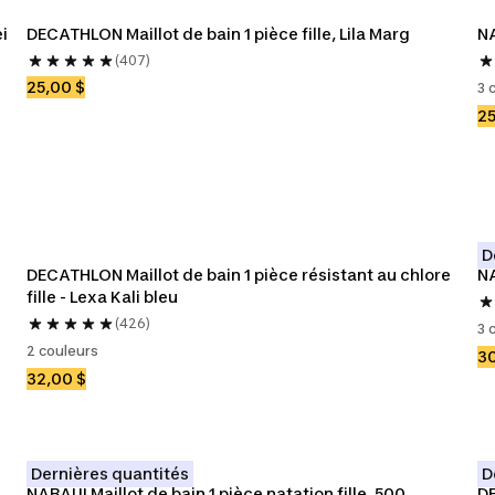
i 
DECATHLON Maillot de bain 1 pièce fille, Lila Marg
NA
(407)
25,00 $
3 
25
D
DECATHLON Maillot de bain 1 pièce résistant au chlore 
NA
fille - Lexa Kali bleu
(426)
3 
2 couleurs
30
32,00 $
Dernières quantités
D
NABAIJI Maillot de bain 1 pièce natation fille, 500 
DE