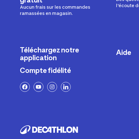
gratuit
l'écoute d
Aucun frais sur les commandes
ramassées en magasin.
Téléchargez notre
Aide
application
Livraison
Compte fidélité
Retours e
FAQ
Paiement 
Politique 
Politique 
Rappels p
Contacte
Ajustemen