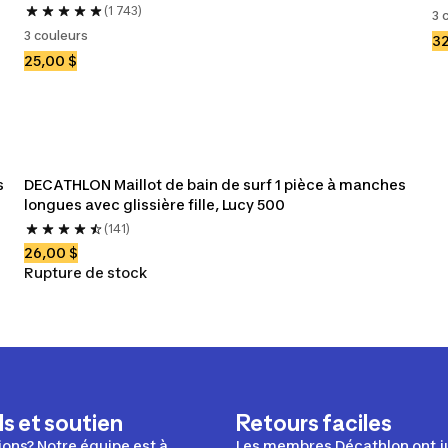
(1 743)
3 
3 couleurs
32
25,00 $
 
DECATHLON Maillot de bain de surf 1 pièce à manches 
longues avec glissière fille, Lucy 500
(141)
26,00 $
Rupture de stock
s et soutien
Retours faciles
ons? Notre équipe est à
Les membres Décathlon ont j