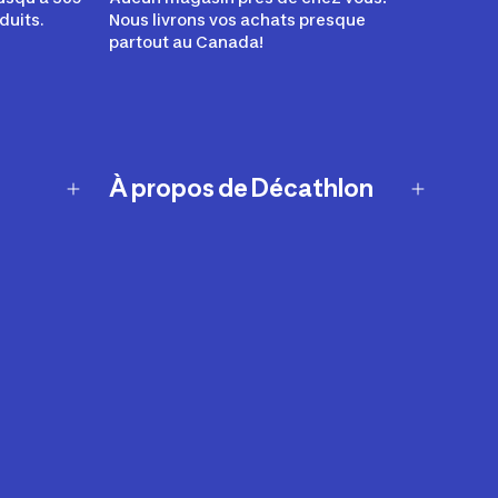
duits.
Nous livrons vos achats presque
partout au Canada!
À propos de Décathlon
Notre histoire
Carrières
Nos marques
Nos innovations
Développement durable
Affiliation
Symboles du possible
Rapport sur l'esclavage moderne de
2024 (anglais seulement)