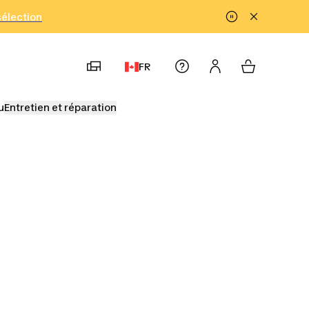
!
sélection
FR
u
Entretien et réparation