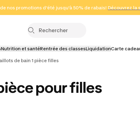
 page
 de nos promotions d'été jusqu'à 50% de rabais!
(Zones sélectionnées)
en seulement 2 h
Découvrez la 
Cliquez ici
s
Nutrition et santé
Rentrée des classes
Liquidation
Carte cadea
illots de bain 1 pièce filles
pièce pour filles
isons
es filles