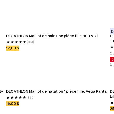
D
DECATHLON Maillot de bain une pièce fille, 100 Viki
DE
1
(383)
12,00 $
2 
12
À 
ty
DECATHLON Maillot de natation 1 pièce fille, Vega Pantai
DE
Li
(280)
16,00 $
25