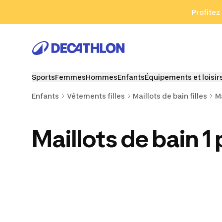
Aller à la recherche
Aller au contenu
Aller au pied de
Profitez
Sports
Femmes
Hommes
Enfants
Équipements et loisir
Enfants
Vêtements filles
Maillots de bain filles
Ma
Maillots de bain 1 
Maillot de bain 2
Maillots
Combina
pièces filles
dermoprotecteurs
isothermiqu
filles