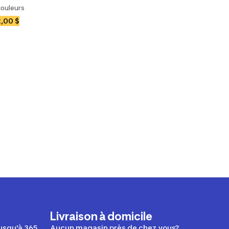
couleurs
,00 $
Livraison à domicile
usqu'à 365
Aucun magasin près de chez vous?