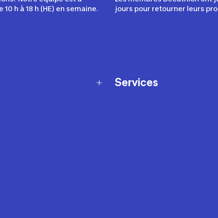
e 10 h à 18 h (HE) en semaine.
jours pour retourner leurs pro
Services
Programme de fidélité
t échanges
Ateliers en magasin
Cartes-cadeaux
et sécurité
Nos conseils sportifs
de garantie Décathlon
Appli Decathlon Coach
de garantie de disponibilité
roduits
z-nous
t de prix