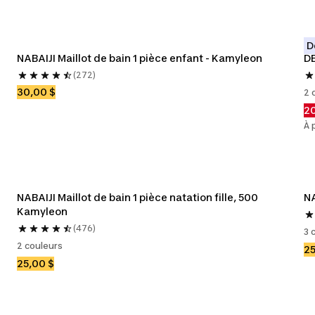
D
NABAIJI Maillot de bain 1 pièce enfant - Kamyleon
DE
(272)
30,00 $
2 
20
À 
NABAIJI Maillot de bain 1 pièce natation fille, 500 
NA
Kamyleon
(476)
3 
2 couleurs
25
25,00 $