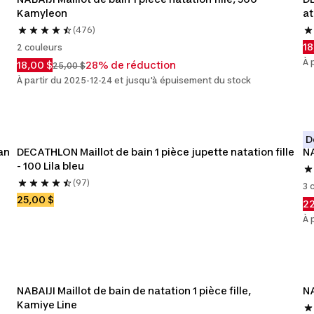
Kamyleon
at
(476)
18
2 couleurs
À 
18,00 $
28% de réduction
25,00 $
À partir du 2025-12-24 et jusqu'à épuisement du stock
D
an
DECATHLON Maillot de bain 1 pièce jupette natation fille 
NA
- 100 Lila bleu
(97)
3 
25,00 $
22
À 
NABAIJI Maillot de bain de natation 1 pièce fille, 
NA
Kamiye Line