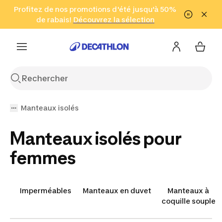
Aller à la recherche
Profitez de nos promotions d'été jusqu'à 50%
Aller au contenu
Aller au pied de
de rabais!
(Zones sélectionnées)
en seulement 2 h!
Découvrez la sélection
Cliquez ici
page
Manteaux isolés
Manteaux isolés pour
femmes
Imperméables
Manteaux en duvet
Manteaux à
coquille souple