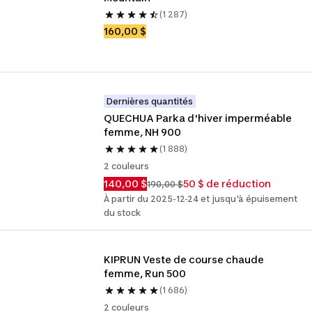
(1 287)
160,00 $
Dernières quantités
QUECHUA Parka d'hiver imperméable 
femme, NH 900
(1 888)
2 couleurs
140,00 $
50 $ de réduction
190,00 $
À partir du 2025-12-24 et jusqu'à épuisement
du stock
KIPRUN Veste de course chaude 
femme, Run 500
(1 686)
2 couleurs