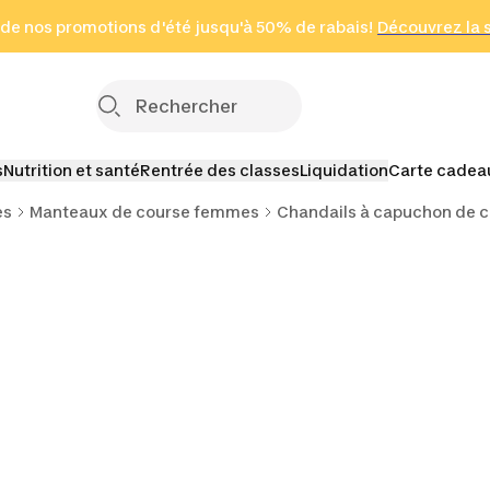
 page
 de nos promotions d'été jusqu'à 50% de rabais!
(Zones sélectionnées)
en seulement 2 h
Découvrez la 
Cliquez ici
s
Nutrition et santé
Rentrée des classes
Liquidation
Carte cadea
es
Manteaux de course femmes
Chandails à capuchon de 