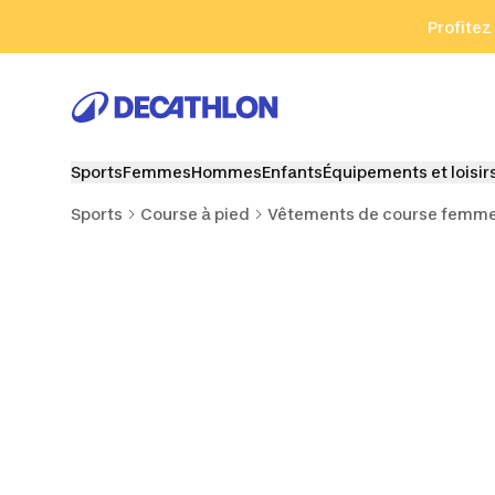
Aller à la recherche
Aller au contenu
Aller au pied de
Profitez
Sports
Femmes
Hommes
Enfants
Équipements et loisir
Sports
Course à pied
Vêtements de course femm