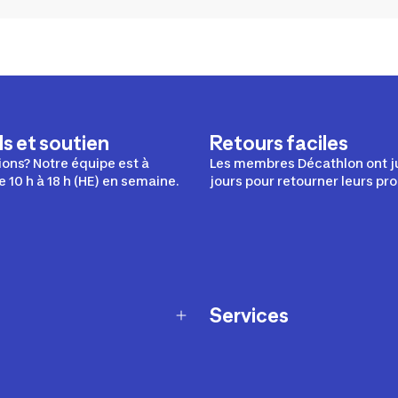
s et soutien
Retours faciles
ons? Notre équipe est à
Les membres Décathlon ont j
e 10 h à 18 h (HE) en semaine.
jours pour retourner leurs pro
Services
Programme de fidélité
t échanges
Ateliers en magasin