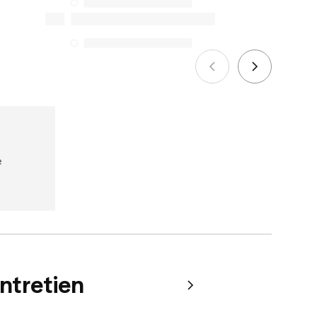
seules exceptions concernent les
services de réparation spécifiques
énumérés ci-dessous pour les achats
effectués à compter du 5 octobre 2025.
Voir plus
e
entretien