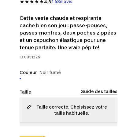
1 686 avis
4.8
Cette veste chaude et respirante
cache bien son jeu : passe-pouces,
passes-montres, deux poches zippées
et un capuchon élastique pour une
tenue parfaite. Une vraie pépite!
ID
8851229
Couleur
Noir fumé
Guide des tailles
Taille
Taille correcte. Choisissez votre
taille habituelle.
TP
P
M
G
TG