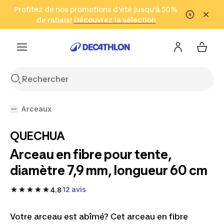
Aller à la recherche
Profitez de nos promotions d'été jusqu'à 50%
Aller au contenu
Aller au pied de
de rabais!
(Zones sélectionnées)
en seulement 2 h!
Découvrez la sélection
Cliquez ici
page
Arceaux
QUECHUA
Arceau en fibre pour tente,
diamètre 7,9 mm, longueur 60 cm
12 avis
4.8
Votre arceau est abîmé? Cet arceau en fibre