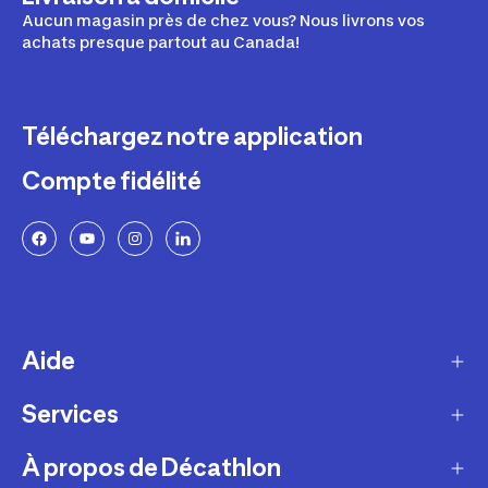
Aucun magasin près de chez vous? Nous livrons vos
achats presque partout au Canada!
Téléchargez notre application
Compte fidélité
Aide
Services
Livraison
Retours et échanges
À propos de Décathlon
Programme de fidélité