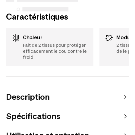
Caractéristiques
Chaleur
Modula
Fait de 2 tissus pour protéger
2 tissus
efficacement le cou contre le
de le por
froid.
Description
Spécifications