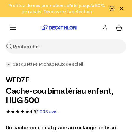
Aller à la recherche
Profitez de nos promotions d'été jusqu'à 50%
Aller au contenu
Aller au pied de
de rabais!
(Zones sélectionnées)
en seulement 2 h!
Découvrez la sélection
Cliquez ici
page
Casquettes et chapeaux de soleil
WEDZE
Cache-cou bimatériau enfant,
HUG 500
1 003 avis
4.8
Un cache-cou idéal grâce au mélange de tissu