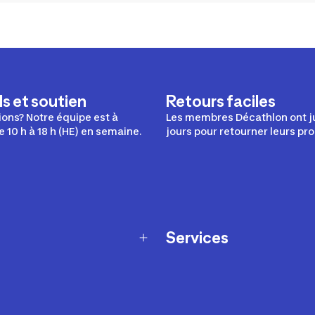
s et soutien
Retours faciles
ons? Notre équipe est à
Les membres Décathlon ont j
e 10 h à 18 h (HE) en semaine.
jours pour retourner leurs pro
Services
Programme de fidélité
t échanges
Ateliers en magasin
Cartes-cadeaux