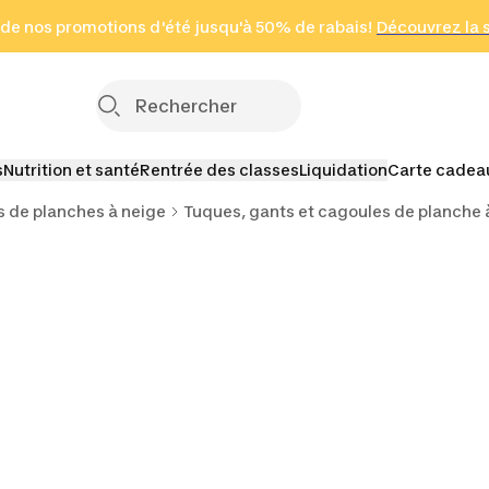
 page
 de nos promotions d'été jusqu'à 50% de rabais!
(Zones sélectionnées)
en seulement 2 h
Découvrez la 
Cliquez ici
s
Nutrition et santé
Rentrée des classes
Liquidation
Carte cadea
 de planches à neige
Tuques, gants et cagoules de planche 