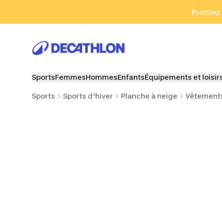
Aller à la recherche
Aller au contenu
Aller au pied de
Profitez
Sports
Femmes
Hommes
Enfants
Équipements et loisir
Sports
Sports d'hiver
Planche à neige
Vêtements