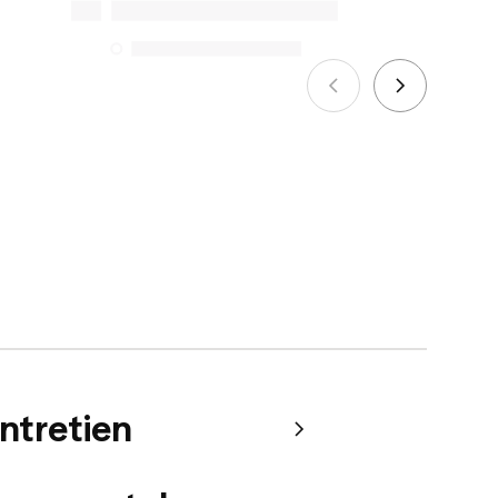
services de réparation spécifiques
énumérés ci-dessous pour les achats
effectués à compter du 5 octobre 2025.
Voir plus
entretien