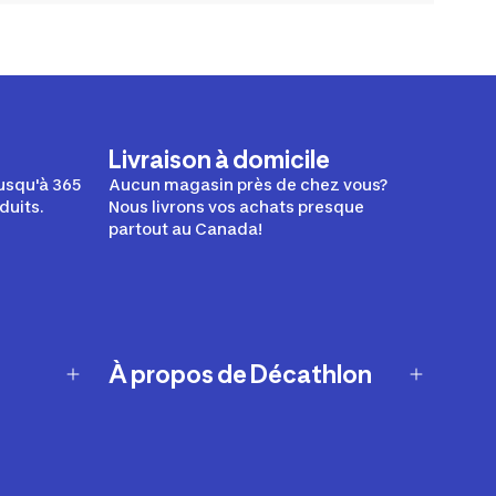
Livraison à domicile
usqu'à 365
Aucun magasin près de chez vous?
duits.
Nous livrons vos achats presque
partout au Canada!
À propos de Décathlon
Notre histoire
Carrières
Nos marques