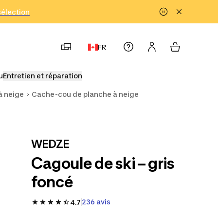
!
sélection
FR
u
Entretien et réparation
à neige
Cache-cou de planche à neige
WEDZE
Cagoule de ski – gris
foncé
236 avis
4.7