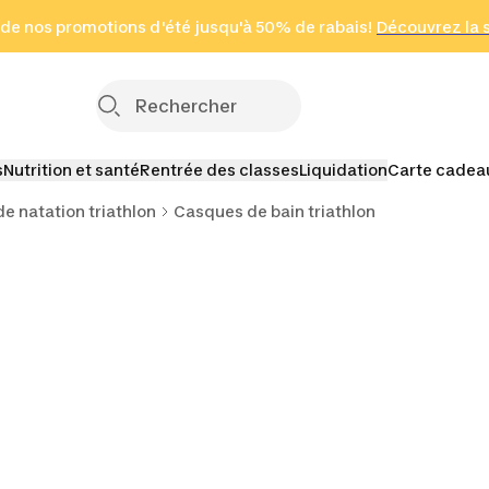
 page
 de nos promotions d'été jusqu'à 50% de rabais!
(Zones sélectionnées)
en seulement 2 h
Découvrez la 
Cliquez ici
s
Nutrition et santé
Rentrée des classes
Liquidation
Carte cadea
e natation triathlon
Casques de bain triathlon