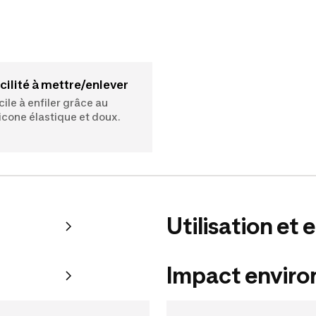
acilité à mettre/enlever
cile à enfiler grâce au
licone élastique et doux.
Utilisation et 
Impact envir