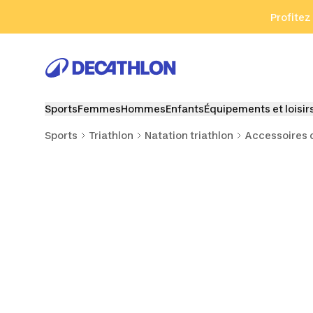
Aller à la recherche
Aller au contenu
Aller au pied de
Profitez
Sports
Femmes
Hommes
Enfants
Équipements et loisir
Sports
Triathlon
Natation triathlon
Accessoires d