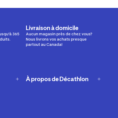
Livraison à domicile
usqu'à 365
Aucun magasin près de chez vous?
duits.
Nous livrons vos achats presque
partout au Canada!
À propos de Décathlon
Notre histoire
Carrières
Nos marques
Nos innovations