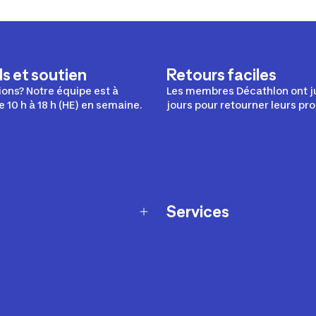
s et soutien
Retours faciles
ons? Notre équipe est à
Les membres Décathlon ont j
e 10 h à 18 h (HE) en semaine.
jours pour retourner leurs pro
Services
Programme de fidélité
t échanges
Ateliers en magasin
Cartes-cadeaux
et sécurité
Nos conseils sportifs