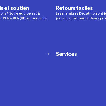
s et soutien
Retours faciles
ons? Notre équipe est à
Les membres Décathlon ont j
e 10 h à 18 h (HE) en semaine.
jours pour retourner leurs pro
Services
Programme de fidélité
t échanges
Ateliers en magasin
Cartes-cadeaux
et sécurité
Nos conseils sportifs
de garantie Décathlon
Appli Decathlon Coach
de garantie de disponibilité
roduits