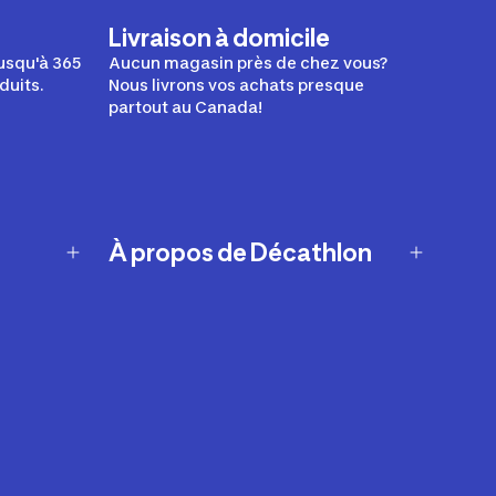
Livraison à domicile
usqu'à 365
Aucun magasin près de chez vous?
duits.
Nous livrons vos achats presque
partout au Canada!
À propos de Décathlon
Notre histoire
Carrières
Nos marques
Nos innovations
Développement durable
Affiliation
Symboles du possible