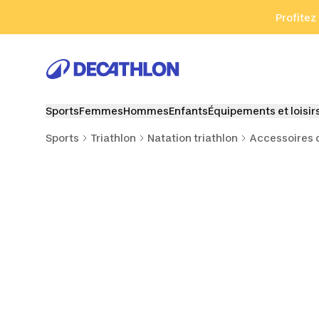
Aller à la recherche
Aller au contenu
Aller au pied de
Profitez
Sports
Femmes
Hommes
Enfants
Équipements et loisir
Sports
Triathlon
Natation triathlon
Accessoires d