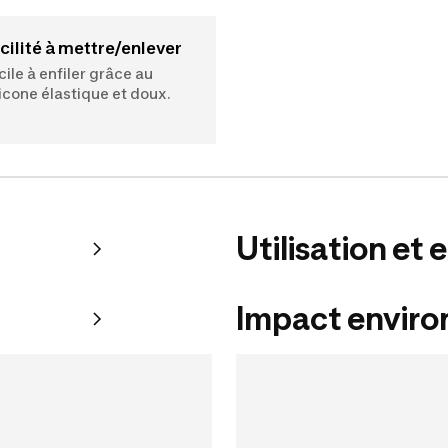
acilité à mettre/enlever
cile à enfiler grâce au
licone élastique et doux.
Utilisation et 
Impact envir