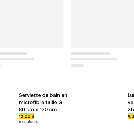
Serviette de bain en
Lu
microfibre taille G
ve
80 cm x 130 cm
Xb
12,00 $
9,
6 couleurs