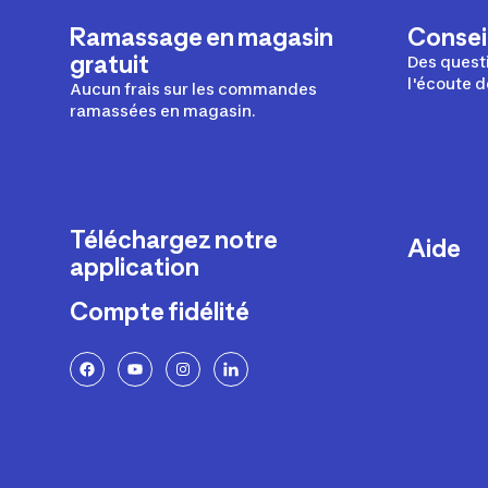
Ramassage en magasin
Conseil
gratuit
Des questi
l'écoute d
Aucun frais sur les commandes
ramassées en magasin.
Téléchargez notre
Aide
application
Livraison
Compte fidélité
Retours e
FAQ
Paiement 
Politique 
Politique 
Rappels p