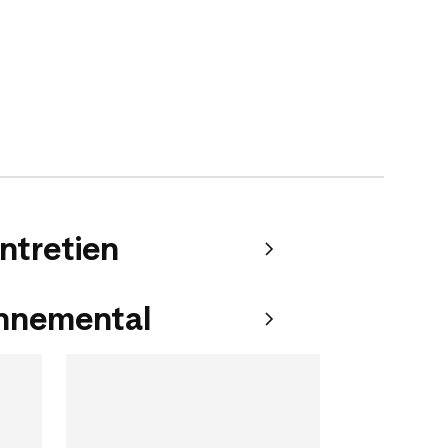
entretien
onnemental