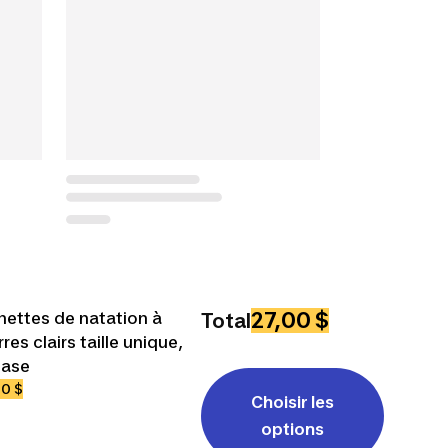
27,00 $
nettes de natation à
Total
rres clairs taille unique,
ase
00 $
Choisir les
options