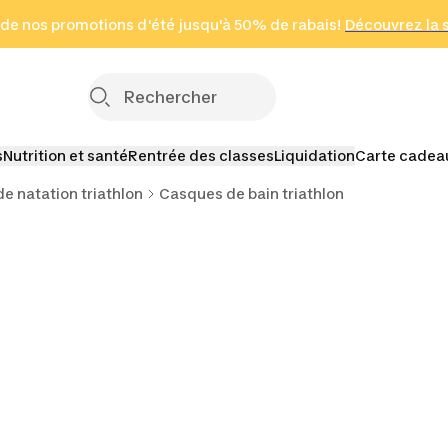
 page
 de nos promotions d'été jusqu'à 50% de rabais!
(Zones sélectionnées)
en seulement 2 h
Découvrez la 
Cliquez ici
s
Nutrition et santé
Rentrée des classes
Liquidation
Carte cadea
e natation triathlon
Casques de bain triathlon