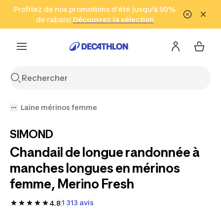
Aller à la recherche
Profitez de nos promotions d'été jusqu'à 50%
Aller au contenu
Aller au pied de
de rabais!
(Zones sélectionnées)
en seulement 2 h!
Découvrez la sélection
Cliquez ici
page
Laine mérinos femme
SIMOND
Chandail de longue randonnée à
manches longues en mérinos
femme, Merino Fresh
1 313 avis
4.8