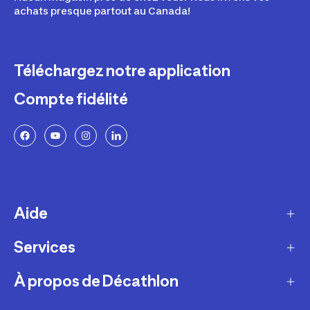
achats presque partout au Canada!
Téléchargez notre application
Compte fidélité
Aide
Services
Livraison
Retours et échanges
À propos de Décathlon
Programme de fidélité
FAQ
Ateliers en magasin