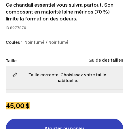
Ce chandail essentiel vous suivra partout. Son
composant en majorité laine mérinos (70 %)
limite la formation des odeurs.
ID
8977870
Couleur
Noir fumé / Noir fumé
Guide des tailles
Taille
Taille correcte. Choisissez votre taille
habituelle.
TP
P
M
G
TG
45,00 $
Ajouter au panier