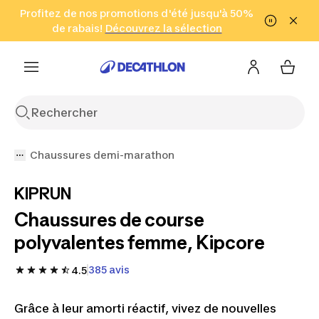
Aller à la recherche
Profitez de nos promotions d'été jusqu'à 50%
Aller au contenu
Aller au pied de
de rabais!
(Zones sélectionnées)
en seulement 2 h!
Découvrez la sélection
Cliquez ici
page
Chaussures demi-marathon
KIPRUN
Chaussures de course
polyvalentes femme, Kipcore
385 avis
4.5
Grâce à leur amorti réactif, vivez de nouvelles