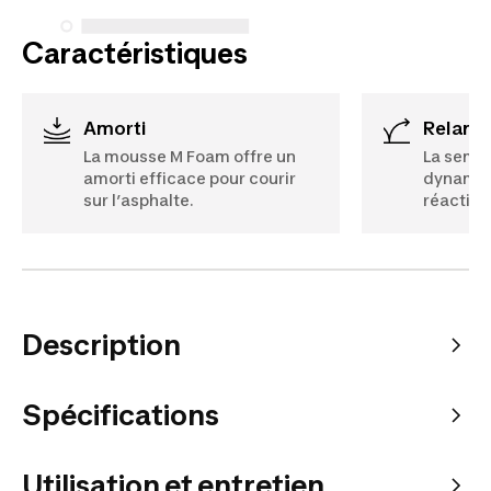
Caractéristiques
Amorti
Relanc
La mousse M Foam offre un
La semel
amorti efficace pour courir
dynamiq
sur l’asphalte.
réactif.
Description
Spécifications
Utilisation et entretien